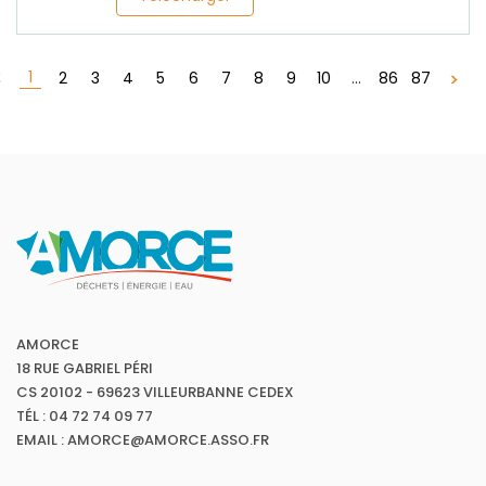
1
2
3
4
5
6
7
8
9
10
...
86
87
AMORCE
18 RUE GABRIEL PÉRI
CS 20102 - 69623 VILLEURBANNE CEDEX
TÉL : 04 72 74 09 77
EMAIL : AMORCE@AMORCE.ASSO.FR