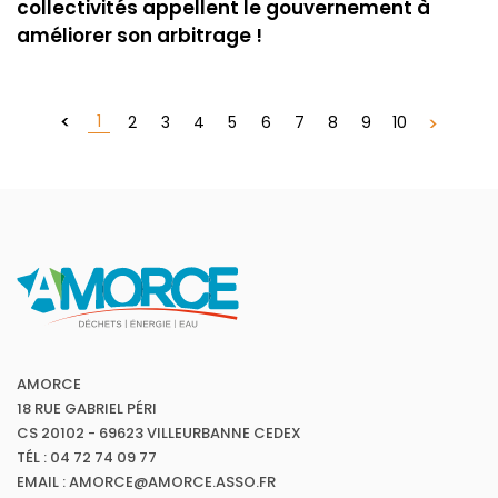
collectivités appellent le gouvernement à
améliorer son arbitrage !
1
2
3
4
5
6
7
8
9
10
AMORCE
18 RUE GABRIEL PÉRI
CS 20102 - 69623 VILLEURBANNE CEDEX
TÉL : 04 72 74 09 77
EMAIL : AMORCE@AMORCE.ASSO.FR