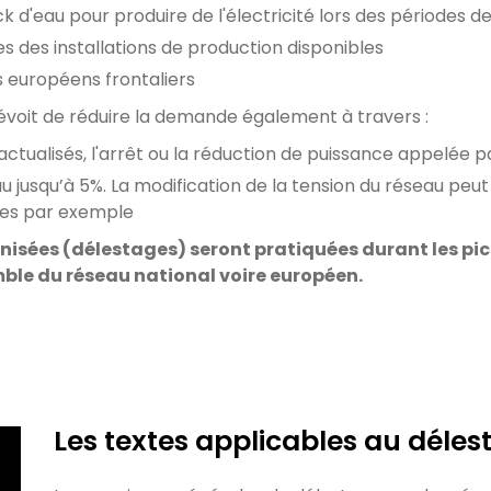
ck d'eau pour produire de l'électricité lors des périodes
es des installations de production disponibles
s européens frontaliers
évoit de réduire la demande également à travers :
ctualisés, l'arrêt ou la réduction de puissance appelée pa
eau jusqu’à 5%. La modification de la tension du réseau 
ques par exemple
ganisées (délestages) seront pratiquées durant les p
mble du réseau national voire européen.
Les textes applicables au déles