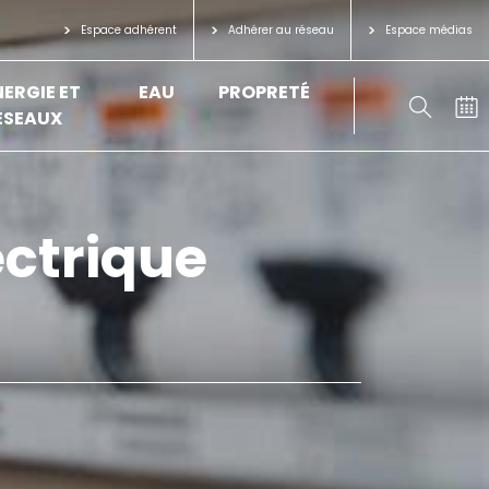
Espace adhérent
Adhérer au réseau
Espace médias
NERGIE ET
EAU
PROPRETÉ
ÉSEAUX
ectrique