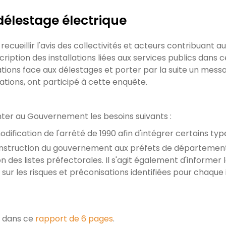
élestage électrique
ueillir l'avis des collectivités et acteurs contribuant a
scription des installations liées aux services publics dans ces
ations face aux délestages et porter par la suite un mes
lations, ont participé à cette enquête.
nter au Gouvernement les besoins suivants :
ification de l'arrêté de 1990 afin d'intégrer certains types
 instruction du gouvernement aux préfets de départemen
on des listes préfectorales. Il s'agit également d'informer 
s sur les risques et préconisations identifiées pour chaque i
s dans ce
rapport de 6 pages
.