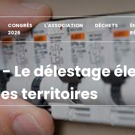
CONGRÈS
L'ASSOCIATION
DÉCHETS
É
2026
R
s - Le délestage él
es territoires