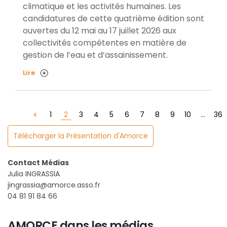
climatique et les activités humaines. Les
candidatures de cette quatrième édition sont
ouvertes du 12 mai au 17 juillet 2026 aux
collectivités compétentes en matière de
gestion de l’eau et d’assainissement.
Lire
2
1
3
4
5
6
7
8
9
10
...
36
Télécharger la Présentation d'Amorce
Contact Médias
Julia INGRASSIA
jingrassia@amorce.asso.fr
04 81 91 84 66
AMORCE dans les médias