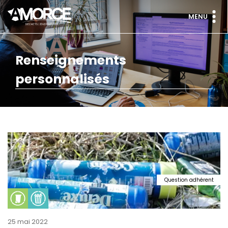
MENU
Renseignements
personnalisés
Question adhérent
25 mai 2022