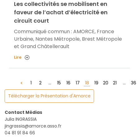
Les collectivités se mobilisent en
faveur de l’achat d’électricité en
circuit court
Communiqué commun : AMORCE, France
Urbaine, Nantes Métropole, Brest Métropole
et Grand Châtellerault
Lire
18
1
2
...
15
16
17
19
20
21
...
36
Télécharger la Présentation d'Amorce
Contact Médias
Julia INGRASSIA
jingrassia@amorce.asso.fr
04 81 91 84 66