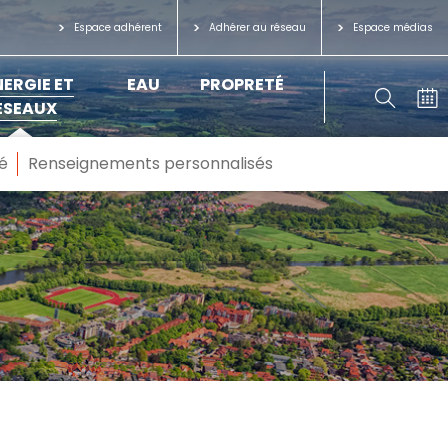
Espace adhérent
Adhérer au réseau
Espace médias
NERGIE ET
EAU
PROPRETÉ
ÉSEAUX
é
Renseignements personnalisés