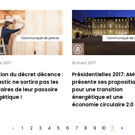
Communiqué de presse
Communiqué de 
s 2017
16 mars 2017
ion du décret décence :
Présidentielles 2017: A
stic ne sortira pas les
présente ses propositi
aires de leur passoire
pour une transition
étique !
énergétique et une
économie circulaire 2.0 
11
1
2
3
4
5
6
7
8
9
10