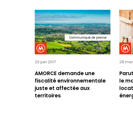
Communiqué de presse
20 juin 2017
28 mar
AMORCE demande une
Parut
fiscalité environnementale
le ma
juste et affectée aux
locat
territoires
énerg