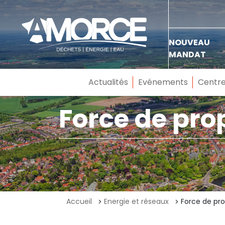
NOUVEAU
MANDAT
Actualités
Evénements
Centre
Force de pro
Accueil
Energie et réseaux
Force de pro