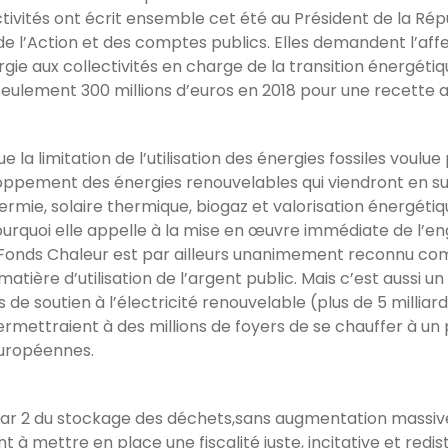
ctivités ont écrit ensemble cet été au Président de la Rép
 de l’Action et des comptes publics. Elles demandent l’aff
gie aux collectivités en charge de la transition énergéti
eulement 300 millions d’euros en 2018 pour une recette at
 limitation de l’utilisation des énergies fossiles voulue
loppement des énergies renouvelables qui viendront en su
ermie, solaire thermique, biogaz et valorisation énergét
pourquoi elle appelle à la mise en œuvre immédiate de l
Le Fonds Chaleur est par ailleurs unanimement reconnu c
tière d’utilisation de l’argent public. Mais c’est aussi 
s de soutien à l’électricité renouvelable (plus de 5 millia
mettraient à des millions de foyers de se chauffer à un 
européennes.
on par 2 du stockage des déchets,sans augmentation massiv
mettre en place une fiscalité juste, incitative et redist