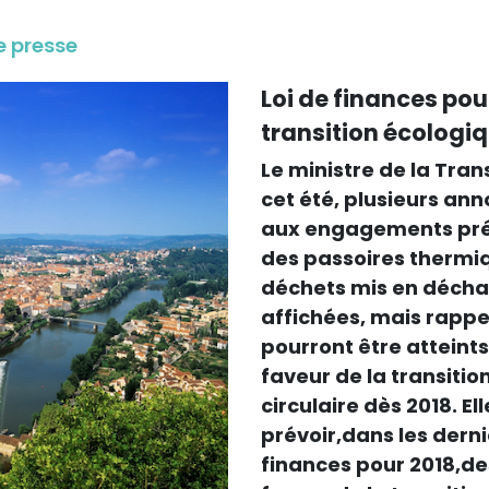
e presse
Loi de finances pour
transition écologiqu
Le ministre de la Trans
cet été, plusieurs an
aux engagements prés
des passoires thermiq
déchets mis en décha
affichées, mais rappe
pourront être atteint
faveur de la transiti
circulaire dès 2018. E
prévoir,dans les derni
finances pour 2018,de