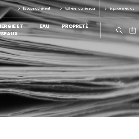
Espace adhérent
Adhérer au réseau
Espace médias
NERGIE ET
EAU
PROPRETÉ
ÉSEAUX
!