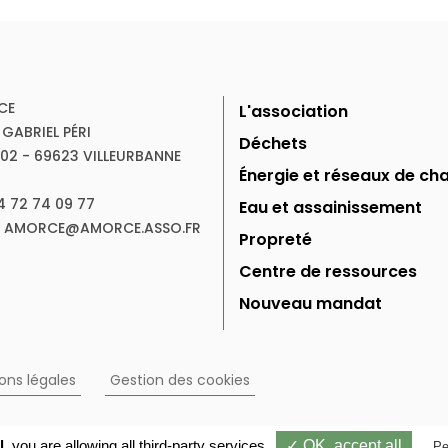
CE
L'association
 GABRIEL PÉRI
Déchets
102 - 69623 VILLEURBANNE
Énergie et réseaux de cha
04 72 74 09 77
Eau et assainissement
 : AMORCE@AMORCE.ASSO.FR
Propreté
Centre de ressources
Nouveau mandat
ons légales
Gestion des cookies
l,
you are allowing all third-party services
✓ OK, accept all
Pe