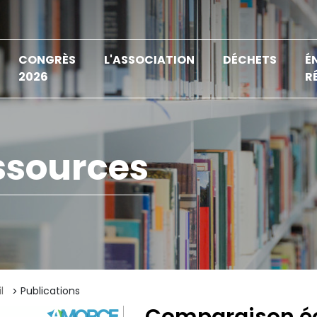
CONGRÈS
L'ASSOCIATION
DÉCHETS
É
2026
R
ssources
l
Publications