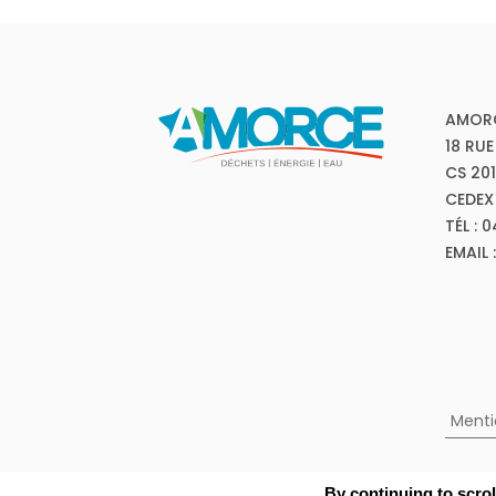
AMOR
18 RUE
CS 20
CEDEX
TÉL : 
EMAIL
Menti
By continuing to scrol