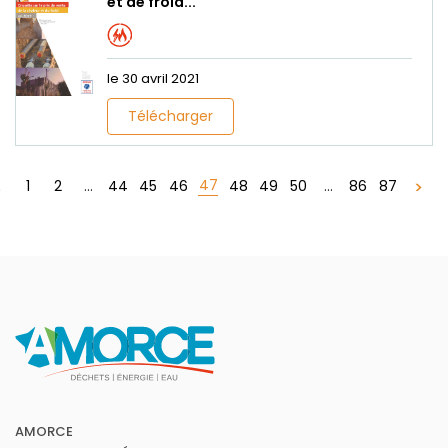
et de froid...
le 30 avril 2021
Télécharger
47
1
2
...
44
45
46
48
49
50
...
86
87
AMORCE