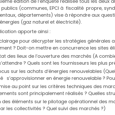
isième édition de l’enquête réalisée tous les deu
 publics (communes, EPCI à fiscalité propre, syn
ntaux, départements) vise à répondre aux questio
énergies (gaz naturel et électricité).
ication apporte ainsi :
clairage pour décrypter les stratégies générales a
ent ? Doit-on mettre en concurrence les sites éligi
tat des lieux de l’ouverture des marchés (A comb
 s’attendre ? Quels sont les fournisseurs les plus pr
ocus sur les achats d‘énergies renouvelables (Quell
é s’approvisionner en énergie renouvelable ? Pour q
mise au point sur les critères techniques des marc
sements sont principalement réalisés ? Quelles struct
n des éléments sur le pilotage opérationnel des 
ar les collectivités ? Quel suivi des marchés ?)