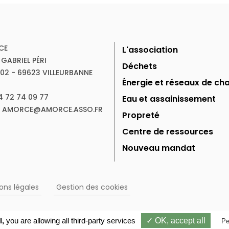
CE
L'association
 GABRIEL PÉRI
Déchets
102 - 69623 VILLEURBANNE
Énergie et réseaux de cha
04 72 74 09 77
Eau et assainissement
 : AMORCE@AMORCE.ASSO.FR
Propreté
Centre de ressources
Nouveau mandat
ons légales
Gestion des cookies
l,
you are allowing all third-party services
✓ OK, accept all
Pe