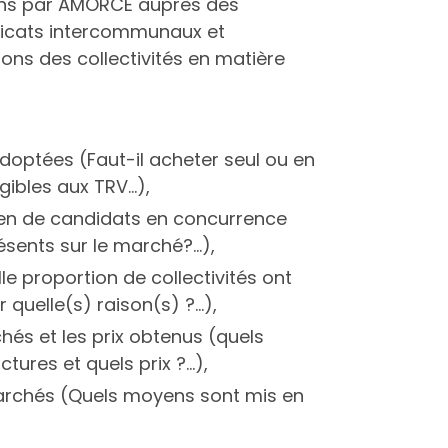
x ans par AMORCE auprès des
dicats intercommunaux et
ns des collectivités en matière
doptées (Faut-il acheter seul ou en
bles aux TRV...),
ien de candidats en concurrence
ésents sur le marché?...),
e proportion de collectivités ont
uelle(s) raison(s) ?...),
hés et les prix obtenus (quels
ures et quels prix ?...),
marchés (Quels moyens sont mis en