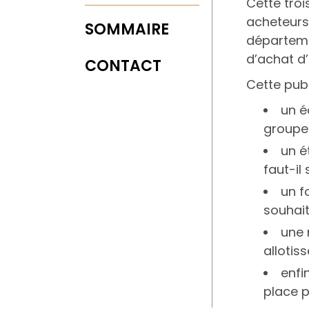
Cette tro
acheteurs
SOMMAIRE
départeme
d’achat d’
CONTACT
Cette publ
un é
groupem
un é
faut-il
un f
souhait
une 
allotis
enfi
place p