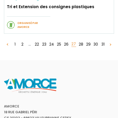
Tri et Extension des consignes plastiques
ORGANISÉ PAR
AMORCE
27
1
2
...
22
23
24
25
26
28
29
30
31
AMORCE
18 RUE GABRIEL PÉRI
CS 20102 - 69623 VILLEURBANNE CEDEX