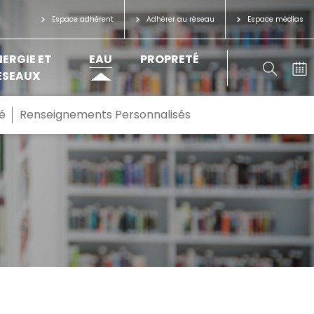
Espace adhérent
Adhérer au réseau
Espace médias
NERGIE ET
EAU
PROPRETÉ
ÉSEAUX
é
Renseignements Personnalisés