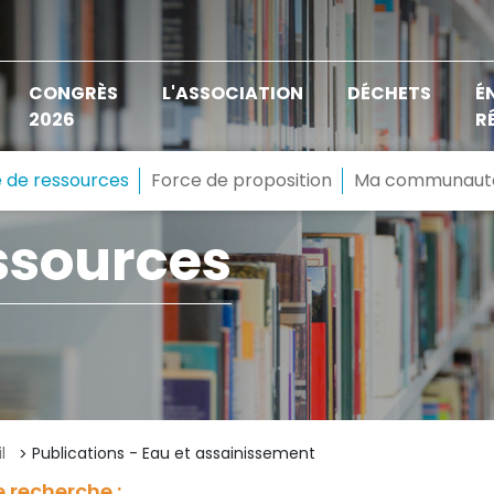
CONGRÈS
L'ASSOCIATION
DÉCHETS
É
2026
R
 de ressources
Force de proposition
Ma communaut
ssources
l
Publications - Eau et assainissement
 recherche :