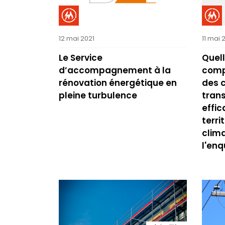
12 mai 2021
11 mai 
Le Service
Quell
d’accompagnement à la
comp
rénovation énergétique en
des c
pleine turbulence
trans
effic
terr
clim
l'enq