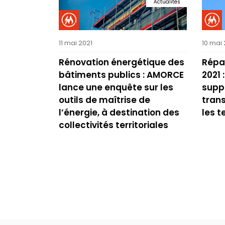
Actualités
11 mai 2021
10 mai 
Rénovation énergétique des
Répar
bâtiments publics : AMORCE
2021
lance une enquête sur les
supp
outils de maîtrise de
trans
l’énergie, à destination des
les t
collectivités territoriales