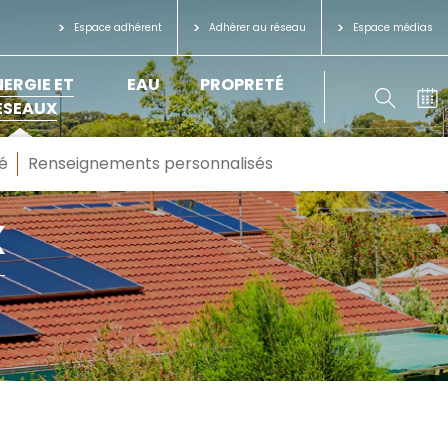
Espace adhérent
Adhérer au réseau
Espace médias
NERGIE ET
EAU
PROPRETÉ
ÉSEAUX
é
Renseignements personnalisés
x