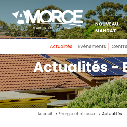
NOUVEAU
MANDAT
Actualités
Evénements
Centre
Actualités - 
Accueil
Energie et réseaux
Actualités