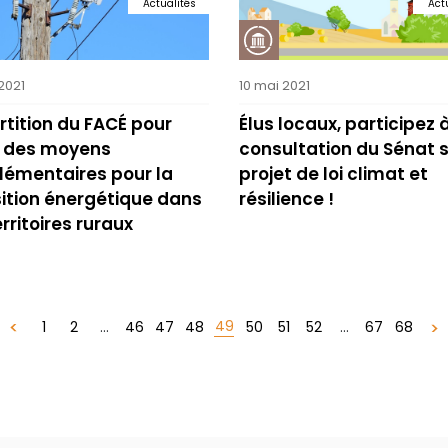
Actualités
Act
2021
10 mai 2021
tition du FACÉ pour
Élus locaux, participez à
 : des moyens
consultation du Sénat s
lémentaires pour la
projet de loi climat et
ition énergétique dans
résilience !
erritoires ruraux
49
1
2
...
46
47
48
50
51
52
...
67
68