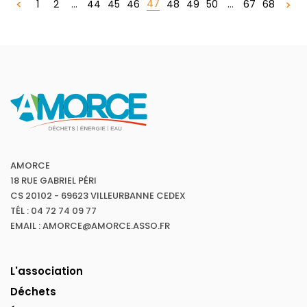
47
1
2
...
44
45
46
48
49
50
...
67
68
AMORCE
18 RUE GABRIEL PÉRI
CS 20102 - 69623 VILLEURBANNE CEDEX
TÉL : 04 72 74 09 77
EMAIL : AMORCE@AMORCE.ASSO.FR
L'association
Déchets