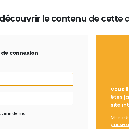
écouvrir le contenu de cette a
ts de connexion
Vous ê
êtes j
site in
uvenir de moi
Merci d
passe o