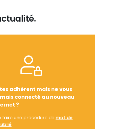
ctualité.
tes adhérent mais ne vous
amais connecté au nouveau
ternet ?
e faire une procédure de
mot de
ublié