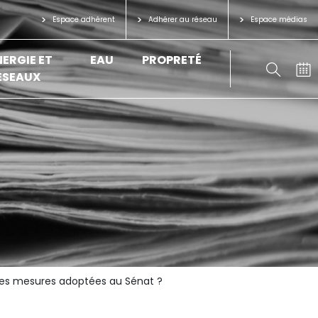
Espace adhérent
Adhérer au réseau
Espace médias
NERGIE ET
EAU
PROPRETÉ
ÉSEAUX
r des mesures adoptées au Sénat ?