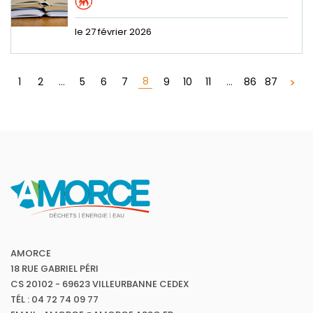
le 27 février 2026
8
1
2
...
5
6
7
9
10
11
...
86
87
AMORCE
18 RUE GABRIEL PÉRI
CS 20102 - 69623 VILLEURBANNE CEDEX
TÉL : 04 72 74 09 77