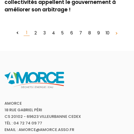
collectivités appellent le gouvernement à
améliorer son arbitrage !
1
2
3
4
5
6
7
8
9
10
AMORCE
18 RUE GABRIEL PÉRI
CS 20102 - 69623 VILLEURBANNE CEDEX
TÉL : 04 72 74 09 77
EMAIL : AMORCE@AMORCE.ASSO.FR