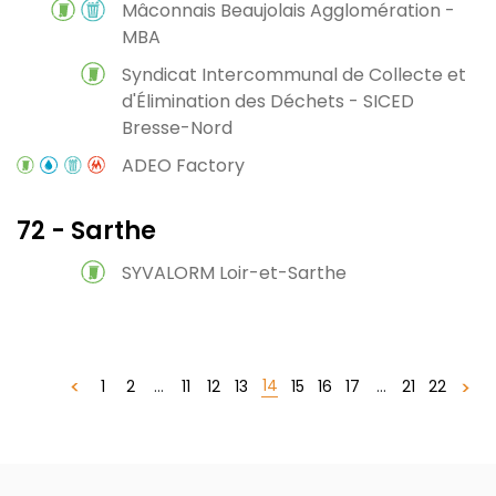
Mâconnais Beaujolais Agglomération -
MBA
Syndicat Intercommunal de Collecte et
d'Élimination des Déchets - SICED
Bresse-Nord
ADEO Factory
72 - Sarthe
SYVALORM Loir-et-Sarthe
14
1
2
...
11
12
13
15
16
17
...
21
22