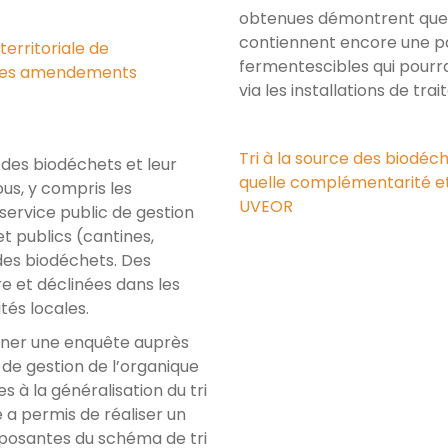
obtenues démontrent que 
contiennent encore une p
territoriale de
fermentescibles qui pourr
n des amendements
via les installations de t
Tri à la source des biodéc
ce des biodéchets et leur
quelle complémentarité et
ous, y compris les
UVEOR
 service public de gestion
t publics (cantines,
des biodéchets. Des
e et déclinées dans les
ités locales.
ner une enquête auprès
 de gestion de l’organique
 à la généralisation du tri
 a permis de réaliser un
mposantes du schéma de tri