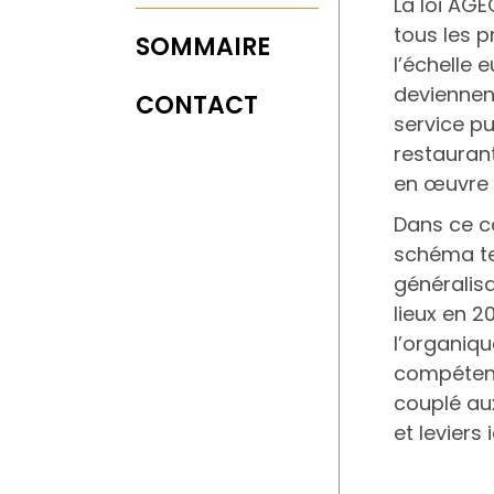
La loi AGE
tous les p
SOMMAIRE
l’échelle 
deviennent
CONTACT
service pu
restaurant
en œuvre e
Dans ce c
schéma ter
généralisa
lieux en 2
l’organiqu
compétence
couplé aux
et leviers