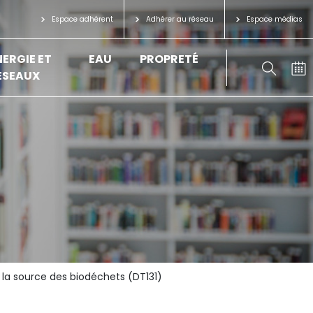
Espace adhérent
Adhérer au réseau
Espace médias
NERGIE ET
EAU
PROPRETÉ
ÉSEAUX
à la source des biodéchets (DT131)