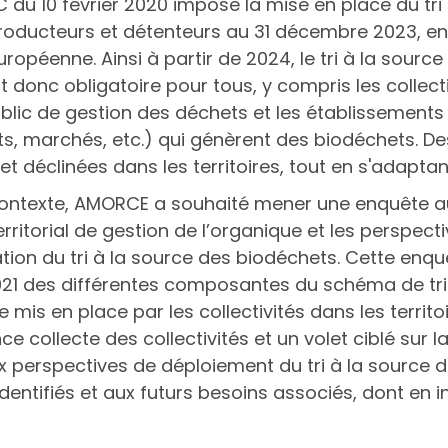
C du 10 février 2020 impose la mise en place du tr
roducteurs et détenteurs au 31 décembre 2023, en 
européenne. Ainsi à partir de 2024, le tri à la sourc
 donc obligatoire pour tous, y compris les collecti
blic de gestion des déchets et les établissements 
s, marchés, etc.) qui génèrent des biodéchets. De
t déclinées dans les territoires, tout en s'adaptant
ontexte, AMORCE a souhaité mener une enquête au
ritorial de gestion de l’organique et les perspect
tion du tri à la source des biodéchets. Cette enqu
021 des différentes composantes du schéma de tri 
e mis en place par les collectivités dans les territoi
 collecte des collectivités et un volet ciblé sur l
 perspectives de déploiement du tri à la source d
 identifiés et aux futurs besoins associés, dont en 