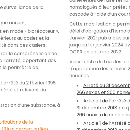
adhérentes de faire remo
homologués à leur préfet 
 surveillance de la
cascade à l’aide d’un cour
que annuel ;
Cette mobilisation a perm
délai d’obligation d'homol
t en mode « bioréacteur »,
Janvier 2021 puis à plusie
xtérieurs au casier et la
jusqu'au 1er janvier 2024 
ité dans ces casiers ;
DGPR en octobre 2022.
iorer la compréhension de
de l’arrêté, apportant des
Voici la liste de tous les ar
t le périmètre de
d'application des articles
douanes :
l’arrêté du 2 février 1998,
Arrêté du 31 décembr
énéral et relevant du
266 sexies et 266 noni
Article 1 de l’arrêté
ntration d’une substance, à
31 décembre 2018 pris p
266 nonies du code de
tributions de la
Article 1 de l’Arrêt
13 juin dernier au lien