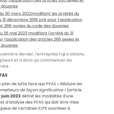
our l'application des articles 266 sexies et
s douanes
é du 30 mars 2022modifiant les arrêtés du
 31 décembre 2018 pris pour l'application
 et 266 nonies du code des douanes
 du 26 mai 2023 modifiant l'arrêté du 31
 l'application des articles 266 sexies et
s douanes
novembre dernier, l'entreprise Fuji a obtenu
ompteurs et a donc pu commencer les
mité.
PFAS
u
plan de lutte face aux PFAS
« Réduire les
émetteurs de façon significative »
(
article
 juin 2023
définit les modalités d'une
et d'analyse des PFAS qui doit être mise
aqueux de certaines ICPE soumises à