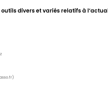
tils divers et variés relatifs à l’actual
z
sso.fr)