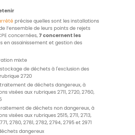
etenir
arrêté
précise quelles sont les installations
de l’ensemble de leurs points de rejets
ICPE concernées,
7 concernent les
 en assainissement et gestion des
ration mixte
e stockage de déchets à l'exclusion des
a rubrique 2720
e traitement de déchets dangereux, à
ions visées aux rubriques 2711, 2720, 2760,
5
e traitement de déchets non dangereux, à
ions visées aux rubriques 2515, 2711, 2713,
2771, 2780, 2781, 2782, 2794, 2795 et 2971
 déchets dangereux