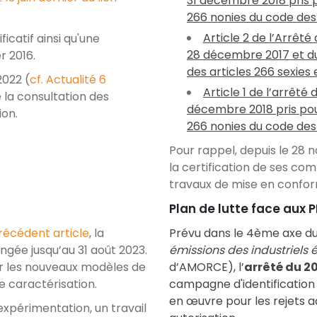
31 décembre 2018 pris p
266 nonies du code de
Article 2 de l’Arrêt
icatif ainsi qu'une
28 décembre 2017 et du
r 2016.
des articles 266 sexies
2022 (
cf. Actualité 6
Article 1 de l’arrêté
e la consultation des
décembre 2018 pris pour
ion.
266 nonies du code de
Pour rappel, d
epuis le 28 
la certification de ses c
travaux de mise en confor
Plan de lutte face aux 
récédent article
, la
Prévu dans le 4ème axe d
ngée jusqu’au 31 août 2023.
émissions des industriels 
ter les nouveaux modèles de
d’AMORCE
), l’
arrêté du 20
de caractérisation.
campagne d'identification 
en œuvre pour les rejets 
expérimentation, un travail