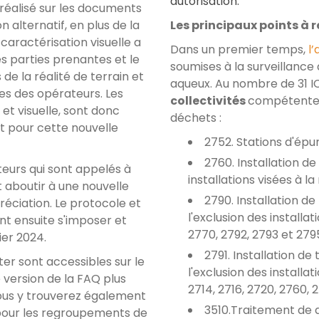
autorisation.
 réalisé sur les documents
n alternatif, en plus de la
Les principaux points à r
caractérisation visuelle a
Dans un premier temps,
l’
s parties prenantes et le
soumises à la surveillance 
s de la réalité de terrain et
aqueux. Au nombre de 31 
es des opérateurs. Les
collectivités
compétentes
et visuelle, sont donc
déchets :
t pour cette nouvelle
2752. Stations d'épu
2760. Installation d
teurs qui sont appelés à
installations visées à l
aboutir à une nouvelle
2790. Installation d
réciation. Le protocole et
l'exclusion des installat
nt ensuite s'imposer et
2770, 2792, 2793 et 279
ier 2024.
2791. Installation d
er sont accessibles sur le
l'exclusion des installat
 version de la FAQ plus
2714, 2716, 2720, 2760, 
ous y trouverez également
3510.Traitement de
our les regroupements de