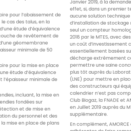
Janvier 2019, à la demande
effet, si, dans un premier t
oire pour l’abaissement de
aucune solution techniqu
le cas des talus, en la
d’installation de stockage
s d’une étude d’équivalence
seul un compteur homologu
a couche de revêtement de
2018 par le MTES, avec des 
ce d’une géomembrane
un coût d’investissement 
paisseur minimale de 50
essentiellement basées sur
décharge extrêmement corr
permettre une saine conc
oire pour la mise en place
plus tôt auprès du Laborat
 une étude d’équivalence
(LNE) pour mettre en plac
nt l’épaisseur minimale de
des constructeurs qui équi
calendrier n’est pas compat
ndies, incluant, la mise en
Club Biogaz, la FNADE et 
endies fondées sur
en Juillet 2019 auprès du 
détection et de mise en
supplémentaire.
tion du personnel et des
, la mise en place de plans
En complément, AMORCE av