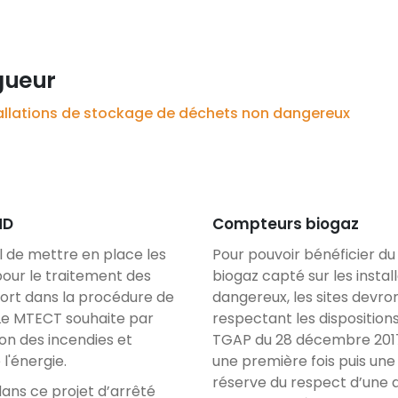
gueur
installations de stockage de déchets non dangereux
ND
Compteurs biogaz
al de mettre en place les
Pour pouvoir bénéficier du 
pour le traitement des
biogaz capté sur les insta
port dans la procédure de
dangereux, les sites devr
 Le MTECT souhaite par
respectant les disposition
on des incendies et
TGAP du 28 décembre 2017)
l'énergie.
une première fois puis une
réserve du respect d’une 
ans ce projet d’arrêté