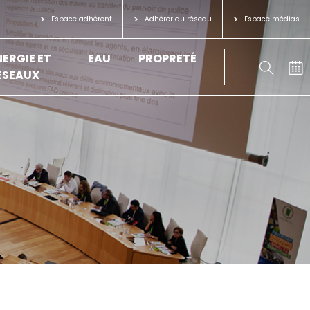
Espace adhérent
Adhérer au réseau
Espace médias
NERGIE ET
EAU
PROPRETÉ
ÉSEAUX