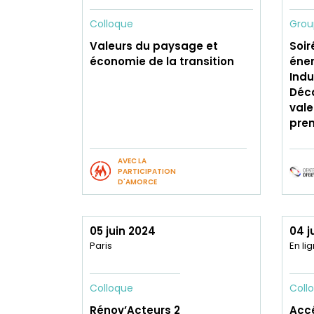
Colloque
Grou
Valeurs du paysage et
Soir
économie de la transition
éner
Indu
Déca
vale
pre
AVEC LA
PARTICIPATION
D'AMORCE
05 juin 2024
04 j
Paris
En li
Colloque
Coll
Rénov’Acteurs 2
Accé