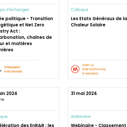
pe d'échanges
Colloque
ée politique - Transition
Les Etats Généraux de la
gétique et Net Zero
Chaleur Solaire
stry Act :
rbonation, chaînes de
ur et matières
mières
AVEC LA
ÉVÉNEMENT
PARTICIPATION
PARTENAIRE
D'AMORCE
uin 2024
31 mai 2024
gne
oque
Webinaire
lération des EnR&R : les
Webinaire - Classement