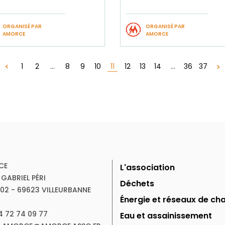
ORGANISÉ PAR
ORGANISÉ PAR
AMORCE
AMORCE
11
1
2
...
8
9
10
12
13
14
...
36
37
CE
L'association
 GABRIEL PÉRI
Déchets
102 - 69623 VILLEURBANNE
Énergie et réseaux de cha
04 72 74 09 77
Eau et assainissement