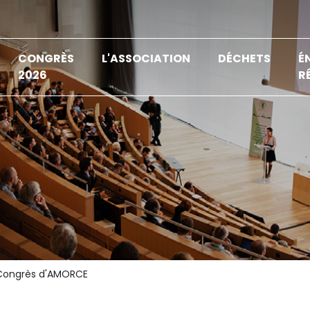
CONGRÈS
L'ASSOCIATION
DÉCHETS
É
2026
R
ongrès d'AMORCE