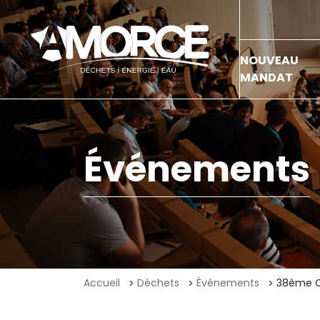
NOUVEAU
MANDAT
Événements
Accueil
Déchets
Événements
38ème C