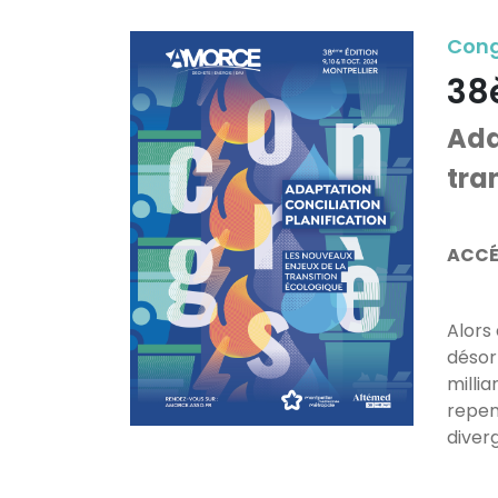
Congr
38
Ada
tra
ACCÉ
Alors
désor
milli
repen
diver