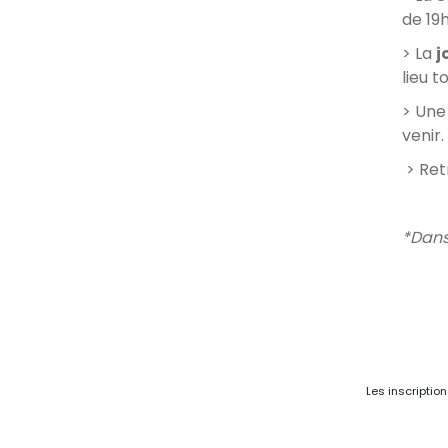
de 19h
> La
j
lieu t
> Un
venir.
> Ret
*Dans
Les inscriptio