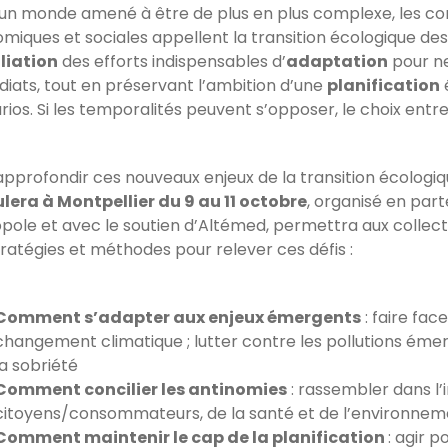
un monde amené à être de plus en plus complexe, les c
iques et sociales appellent la transition écologique des t
liation
des efforts indispensables d’
adaptation
pour ne
iats, tout en préservant l’ambition d’une
planification
ios. Si les temporalités peuvent s’opposer, le choix entre
approfondir ces nouveaux enjeux de la transition écologi
lera à Montpellier du 9 au 11 octobre
, organisé en par
pole et avec le soutien d’Altémed, permettra aux collecti
tratégies et méthodes pour relever ces défis :
Comment s’adapter aux enjeux émergents
: faire fac
changement climatique ; lutter contre les pollutions ém
la sobriété
Comment concilier les antinomies
: rassembler dans l’
citoyens/consommateurs, de la santé et de l’environnem
Comment maintenir le cap de la planification
: agir 