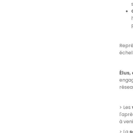
Représ
échel
Élus,
engag
résea
> Les
l'aprè
à veni
> La
s