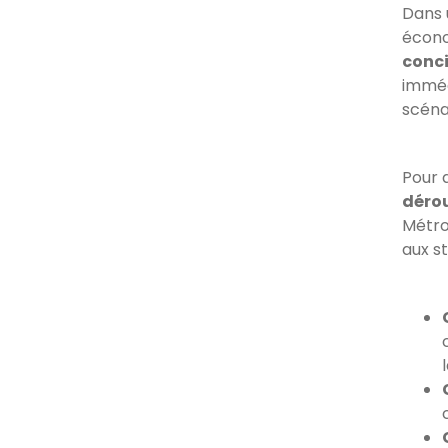
Dans 
économ
conci
imméd
scénar
Pour 
dérou
Métro
aux s