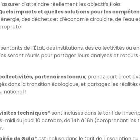
s’assurer d’atteindre réellement les objectifs fixés
Quels impacts et quelles solutions pour les compéten
l’énergie, des déchets et d’économie circulaire, de l’eau et
propreté
entants de l’État, des institutions, des collectivités ou e
les seront réunis pour partager leurs analyses et retours
 collectivités, partenaires locaux
, prenez part à cet é
és dans la transition écologique, et partagez les réalités
u national !
visites techniques*
sont incluses dans le tarif de l'inscr
s-midi du jeudi 10 octobre, de 14h à 18h (comprenant les tr
r.
oirée de Gala*
est incluse dans le tarif de l'inscription a