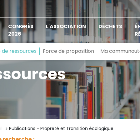
CONGRÈS
L'ASSOCIATION
DÉCHETS
É
2026
R
 de ressources
Force de proposition
Ma communaut
ssources
l
Publications - Propreté et Transition écologique
 recherche :