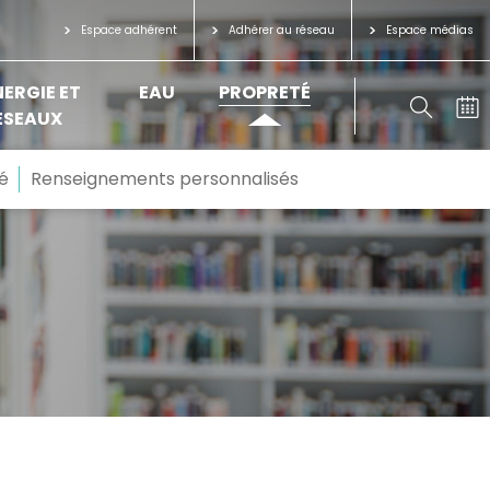
Espace adhérent
Adhérer au réseau
Espace médias
NERGIE ET
EAU
PROPRETÉ
ÉSEAUX
é
Renseignements personnalisés