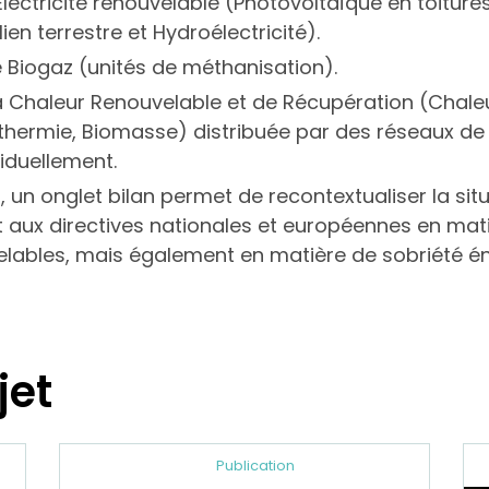
'Électricité renouvelable (Photovoltaïque en toiture
lien terrestre et Hydroélectricité).
e Biogaz (unités de méthanisation).
a Chaleur Renouvelable et de Récupération (Chaleur
hermie, Biomasse) distribuée par des réseaux d
viduellement.
n, un onglet bilan permet de recontextualiser la 
 aux directives nationales et européennes en mat
lables, mais également en matière de sobriété én
jet
Publication