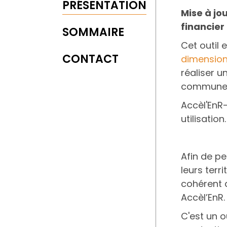
PRÉSENTATION
Mise à jo
financier
SOMMAIRE
Cet outil
CONTACT
dimension
réaliser 
commune
Accèl'EnR
utilisation
Afin de p
leurs ter
cohérent d
Accèl’EnR.
C'est un o