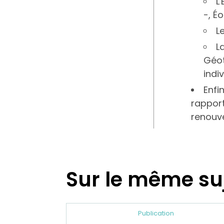
L
-, Éo
L
L
Géot
indi
Enfi
rapport
renouve
Sur le même su
Publication