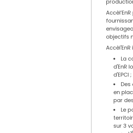
productio
Accèl’EnR
fournissan
envisageab
objectifs 
Accèl'EnR 
La c
d'EnR l
d'EPCI ;
Des 
en pla
par des
Le p
territo
sur 3 vo