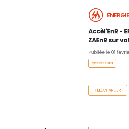
ENERGIE
Accèl'EnR - 
ZAEnR sur vo
Publiée le 01 févr
COPIER LE LIEN
TÉLÉCHARGER