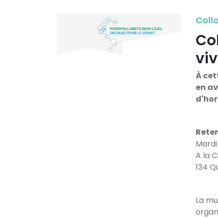
Coll
Col
vi
À cet
en av
d'hor
Reten
Mardi
A la C
134 Q
La mu
organ