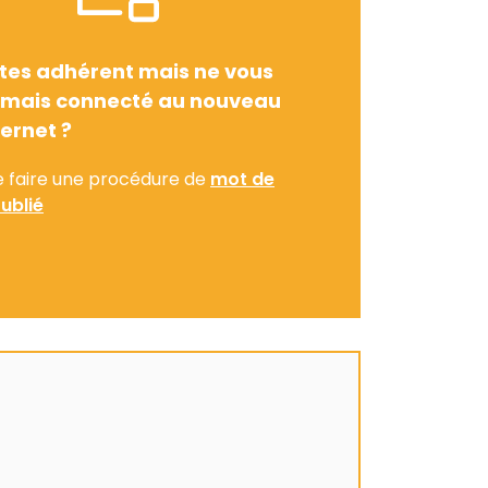
tes adhérent mais ne vous
amais connecté au nouveau
ternet ?
e faire une procédure de
mot de
ublié