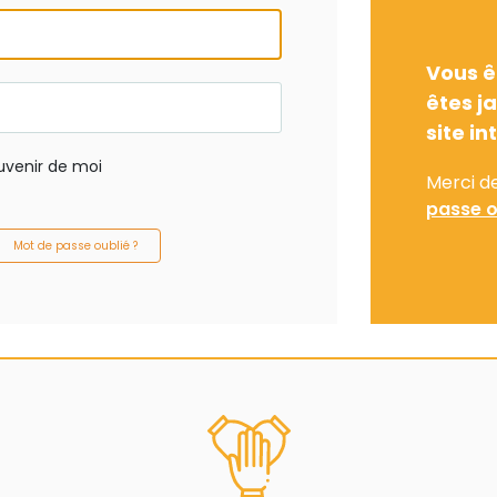
Vous ê
êtes j
site in
uvenir de moi
Merci d
passe o
Mot de passe oublié ?