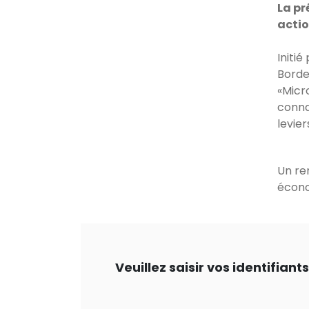
La pr
actio
Initi
Borde
«Micr
connai
levie
Un re
écono
Veuillez saisir vos identifian