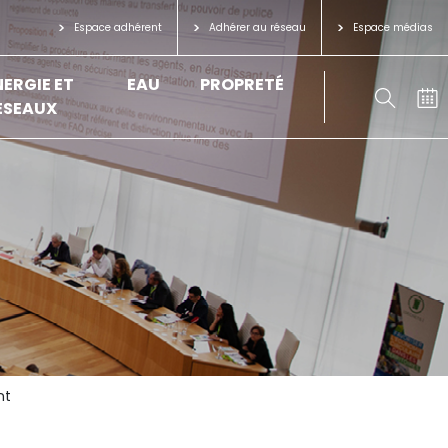
Espace adhérent
Adhérer au réseau
Espace médias
NERGIE ET
EAU
PROPRETÉ
ÉSEAUX
nt