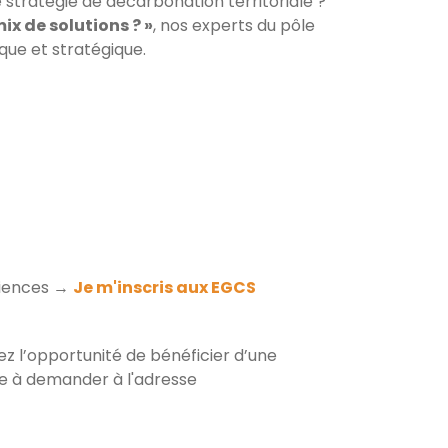
stratégie de décarbonation territoriale ?
x de solutions ? »
, nos experts du pôle
que et stratégique.
riences →
Je m'inscris aux EGCS
z l’opportunité de bénéficier d’une
ode à demander à l'adresse