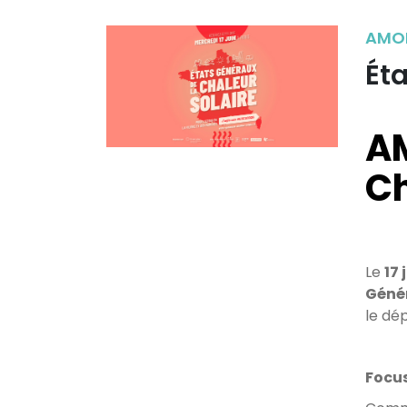
AMOR
Éta
AM
Ch
Le
17 
Génér
le dé
Focus