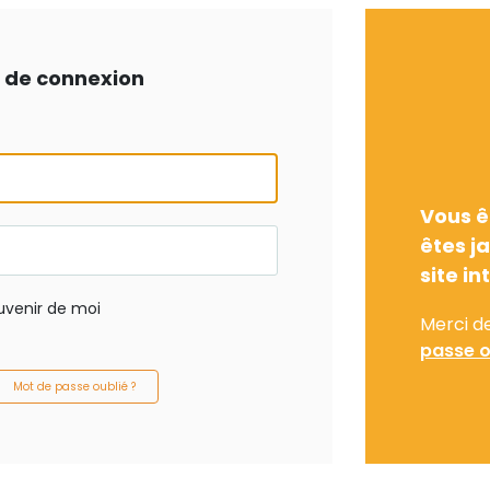
ts de connexion
Vous ê
êtes j
site in
uvenir de moi
Merci d
passe o
Mot de passe oublié ?