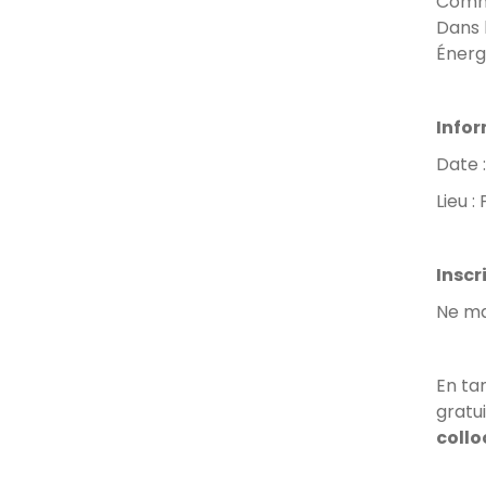
Comme
Dans 
Énerg
Infor
Date :
Lieu :
Inscr
Ne ma
En ta
gratu
coll