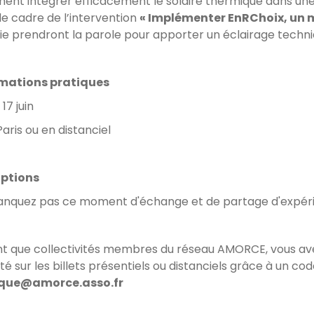
nt intégrer efficacement le solaire thermique dans une 
le cadre de l’intervention
« Implémenter EnRChoix, un mi
ie prendront la parole pour apporter un éclairage techni
mations pratiques
 17 juin
 Paris ou en distanciel
iptions
nquez pas ce moment d'échange et de partage d'expé
nt que collectivités membres du réseau AMORCE, vous ave
ité sur les billets présentiels ou distanciels grâce à un c
oque@amorce.asso.fr