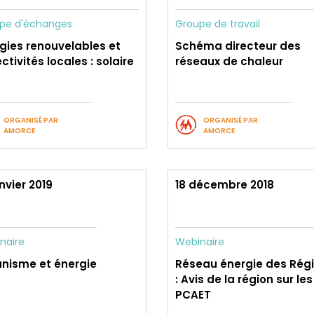
pe d'échanges
Groupe de travail
gies renouvelables et
Schéma directeur des
ectivités locales : solaire
réseaux de chaleur
ORGANISÉ PAR
ORGANISÉ PAR
AMORCE
AMORCE
anvier 2019
18 décembre 2018
naire
Webinaire
nisme et énergie
Réseau énergie des Rég
: Avis de la région sur les
PCAET