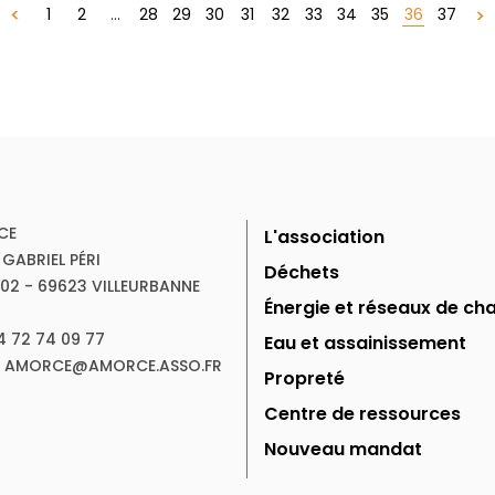
36
1
2
...
28
29
30
31
32
33
34
35
37
CE
L'association
 GABRIEL PÉRI
Déchets
102 - 69623 VILLEURBANNE
Énergie et réseaux de cha
04 72 74 09 77
Eau et assainissement
 : AMORCE@AMORCE.ASSO.FR
Propreté
Centre de ressources
Nouveau mandat