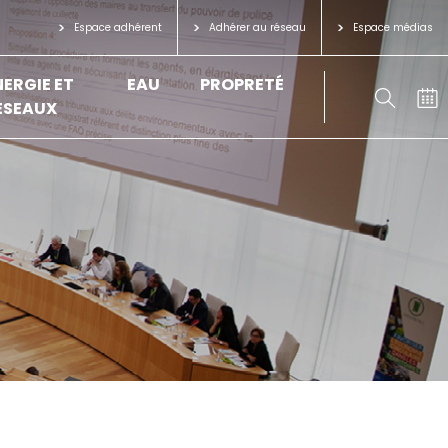
Espace adhérent
Adhérer au réseau
Espace médias
NERGIE ET
EAU
PROPRETÉ
ÉSEAUX