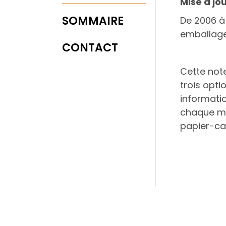
Mise à jo
SOMMAIRE
De 2006 à 
emballage
CONTACT
Cette note
trois optio
informatio
chaque mat
papier-car