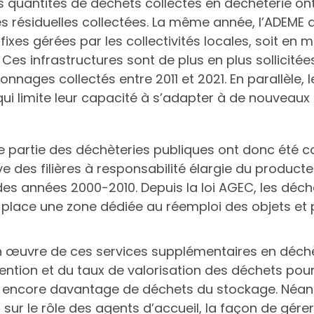
es quantités de déchets collectés en déchèterie ont
 résiduelles collectées. La même année, l’ADEME 
fixes gérées par les collectivités locales, soit e
 Ces infrastructures sont de plus en plus sollicit
onnages collectés entre 2011 et 2021. En parallèle,
ce qui limite leur capacité à s’adapter à de nouveaux
e partie des déchèteries publiques ont donc été c
e des filières à responsabilité élargie du product
s années 2000-2010. Depuis la loi AGEC, les déchèt
 place une zone dédiée au réemploi des objets et p
n œuvre de ces services supplémentaires en déchèt
ention et du taux de valorisation des déchets pour
 encore davantage de déchets du stockage. Néanm
 sur le rôle des agents d’accueil, la façon de gére