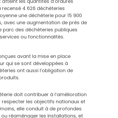
 atteint les quantités d’ordures
a recensé 4 626 déchèteries
n moyenne une déchèterie pour 15 900
ées, avec une augmentation de près de
 le parc des déchèteries publiques
 services ou fonctionnalités.
onçues avant la mise en place
eur qui se sont développées à
eries ont aussi l’obligation de
roduits.
erie doit contribuer à l’amélioration
 respecter les objectifs nationaux et
oins, elle conduit à de profondes
r ou réaménager les installations, et