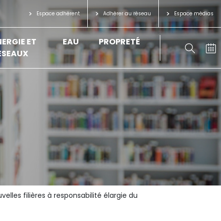
Espace adhérent
Adhérer au réseau
Espace médias
NERGIE ET
EAU
PROPRETÉ
ÉSEAUX
les filières à responsabilité élargie du