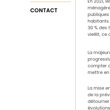
En 2021, l
ménagères
CONTACT
publiques 
habitants.
30 % des t
vieillit, 
La majeur
progressiv
compter de
mettre en
La mise e
de la prév
détourner
évolutions