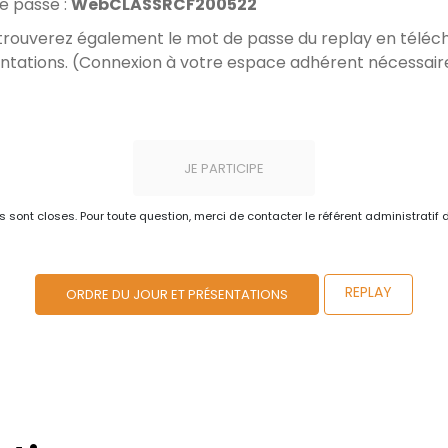
e passe :
WebCLASSRCF200522
trouverez également le mot de passe du replay en télécha
ntations. (Connexion à votre espace adhérent nécessair
JE PARTICIPE
ns sont closes. Pour toute question, merci de contacter le référent administratif 
REPLAY
ORDRE DU JOUR ET PRÉSENTATIONS