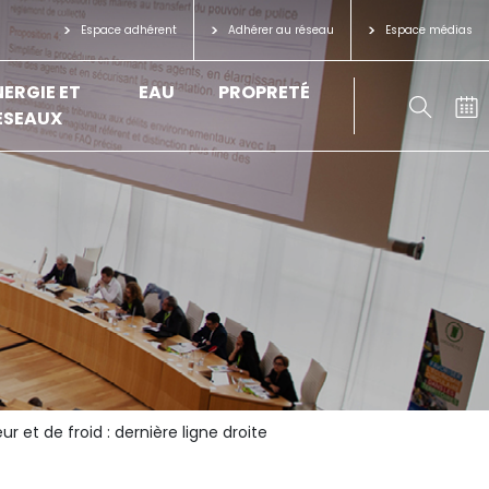
Espace adhérent
Adhérer au réseau
Espace médias
NERGIE ET
EAU
PROPRETÉ
ÉSEAUX
et de froid : dernière ligne droite