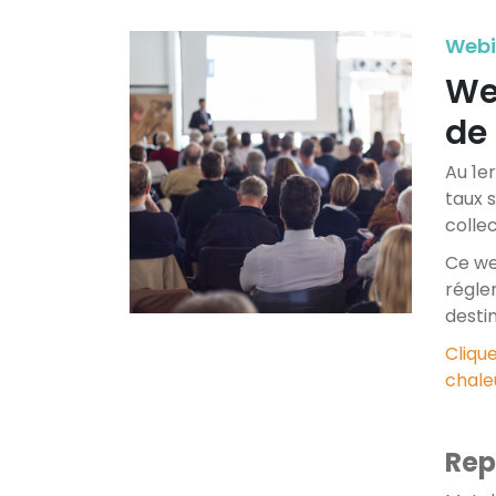
Webi
We
de 
Au 1e
taux 
colle
Ce we
régle
destin
Cliqu
chale
Rep