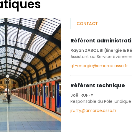
atiques
CONTACT
Référent administrati
Rayan ZABOUBI (Énergie & R
Assistant au Service événem
gt-energie@amorce.asso.fr
Référent technique
Joël RUFFY
Responsable du Pôle juridique 
jruffy@amorce.asso.fr