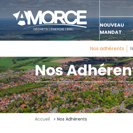
NOUVEAU
MANDAT
Nos adhérents
N
Nos Adhéren
Accueil
Nos Adhérents