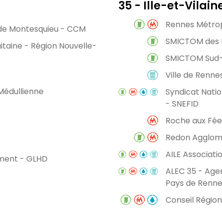
35 - Ille-et-Vilain
Rennes Métro
e Montesquieu - CCM
SMICTOM des P
itaine - Région Nouvelle-
SMICTOM Sud-
Ville de Renne
édullienne
Syndicat Natio
- SNEFID
Roche aux Fé
Redon Agglom
AILE Associati
ment - GLHD
ALEC 35 - Agen
Pays de Renn
Conseil Régio