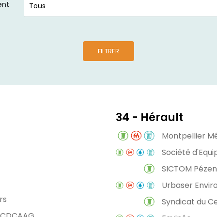
ent
FILTRER
34 - Hérault
Montpellier M
Société d'Equ
SICTOM Péze
Urbaser Envi
rs
Syndicat du C
- CDCAAG