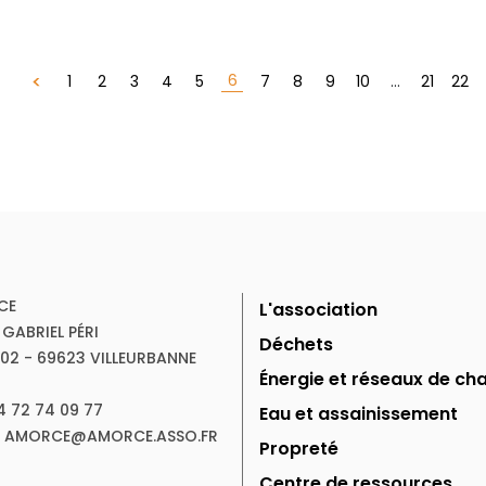
6
1
2
3
4
5
7
8
9
10
...
21
22
CE
L'association
 GABRIEL PÉRI
Déchets
102 - 69623 VILLEURBANNE
Énergie et réseaux de cha
04 72 74 09 77
Eau et assainissement
 : AMORCE@AMORCE.ASSO.FR
Propreté
Centre de ressources