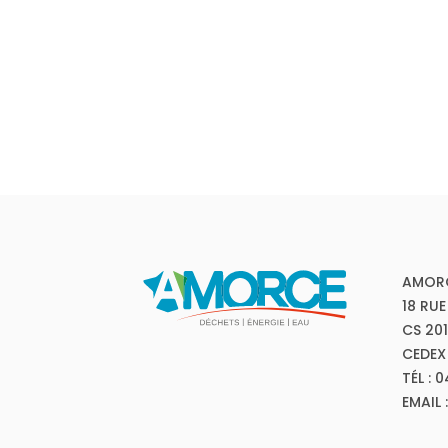
AMOR
18 RUE
CS 20
CEDEX
TÉL : 
EMAIL