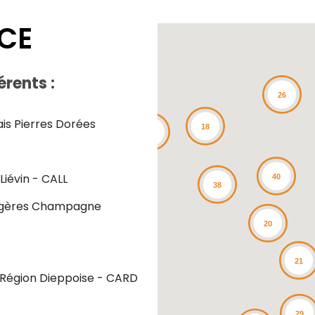
CE
érents :
26
s Pierres Dorées
18
14
iévin - CALL
40
38
nagères Champagne
20
21
Région Dieppoise - CARD
29