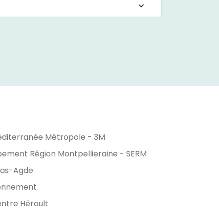
éditerranée Métropole - 3M
ipement Région Montpellieraine - SERM
nas-Agde
ronnement
entre Hérault