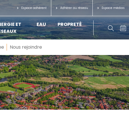
Espace adhérent
Adhérer au réseau
Espace médias
NERGIE ET
EAU
PROPRETÉ
ÉSEAUX
pe
Nous rejoindre