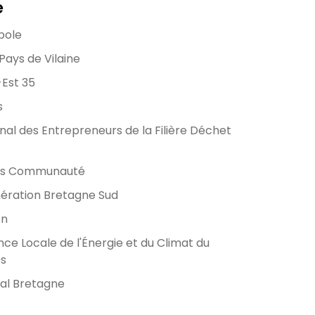
e
pole
ays de Vilaine
Est 35
s
nal des Entrepreneurs de la Filière Déchet
es Communauté
ération Bretagne Sud
on
ce Locale de l'Énergie et du Climat du
es
nal Bretagne