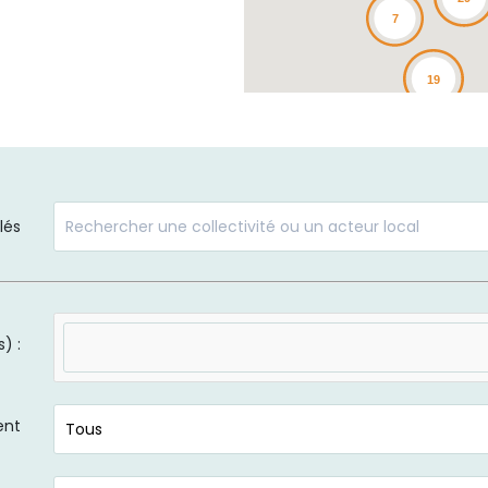
7
19
lés
) :
ent