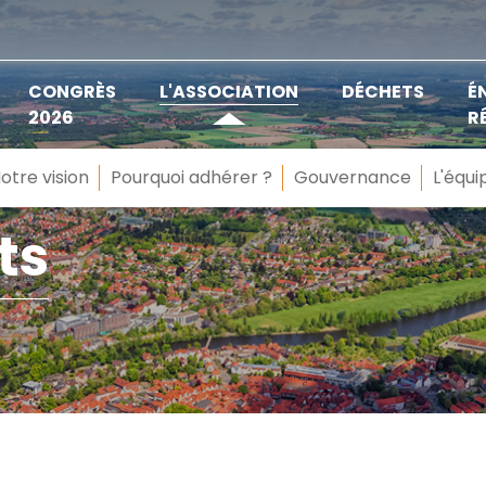
CONGRÈS
L'ASSOCIATION
DÉCHETS
É
2026
R
otre vision
Pourquoi adhérer ?
Gouvernance
L'équi
ts