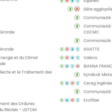
Equinéo
Sète agglopôl
Communauté d
Communauté d
Gironde
CDCMC
Communauté 
Gironde
AGATTE
Energie et du Climat
Valeco
nde
BIANNA FRAN
lecte et le Traitement des
Syndicat Mixte
Cereg Ingénier
Communauté d
Ecofilae
ement des Ordures
du Réolais - USTOM