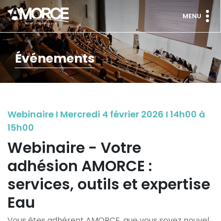
MENU
Événements
Webinaire I Mercredi 4 février 2026 I 14h00 à
15h00
Webinaire - Votre
adhésion AMORCE :
services, outils et expertise
Eau
Vous êtes adhérent AMORCE, que vous soyez nouvel