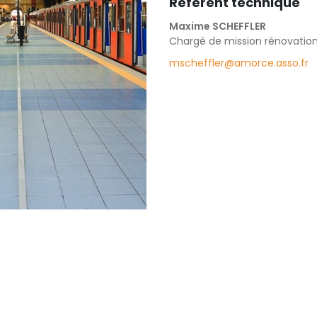
Référent technique
Maxime SCHEFFLER
Chargé de mission rénovatio
mscheffler@amorce.asso.fr