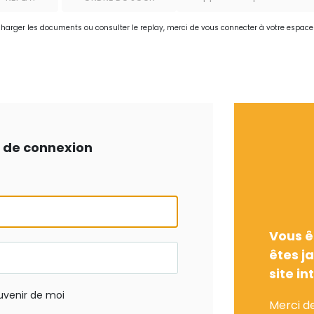
charger les documents ou consulter le replay, merci de vous connecter à votre espac
ts de connexion
Vous ê
êtes j
site in
uvenir de moi
Merci d