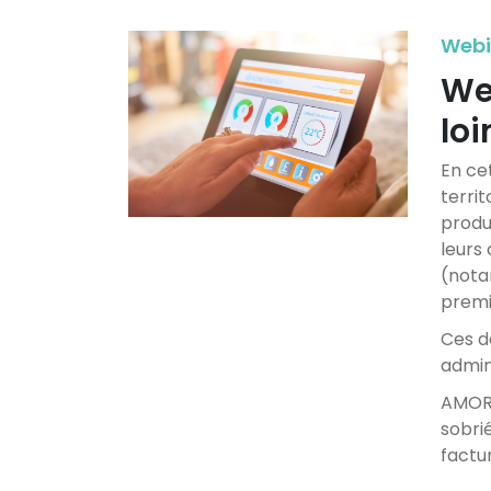
Webi
We
loi
En ce
territ
produ
leurs
(nota
premi
Ces d
admin
AMORC
sobrié
factu