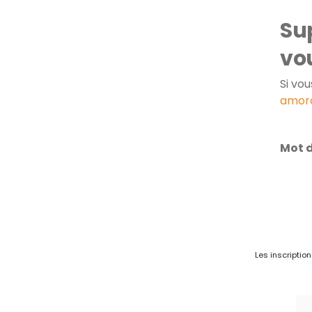
Sup
vo
Si vo
amor
Mot d
Les inscriptio