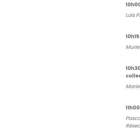
10h00
Loïs 
10h15
Murie
10h30
colle
Marie
11h00
Pasca
Résea