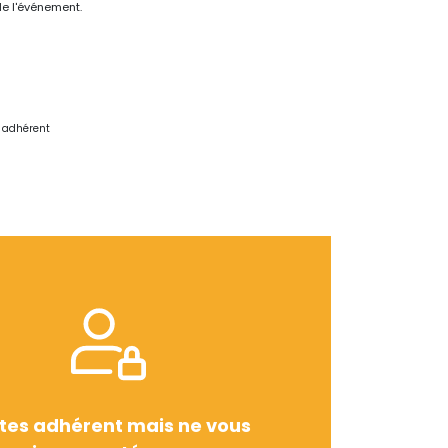
de l'événement.
e adhérent
tes adhérent mais ne vous