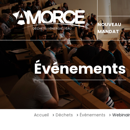
NOUVEAU
MANDAT
Événements
Accueil
Déchets
Événements
Webinair