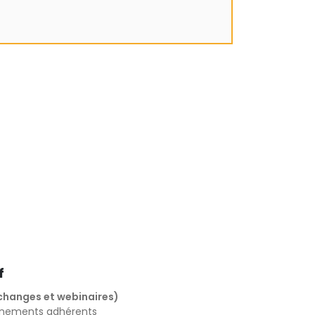
f
changes et webinaires)
ènements adhérents