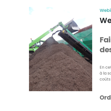
Webin
Web
Fai
des
En ce
à la 
coûts
Ord