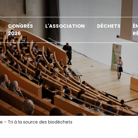
CONGRÈS
L'ASSOCIATION
DÉCHETS
É
2026
R
e - Tri à la source des biodéchets