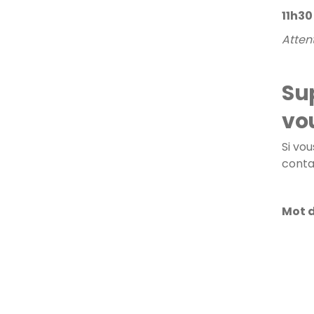
11h30
Atten
Sup
vo
Si vo
conta
Mot d