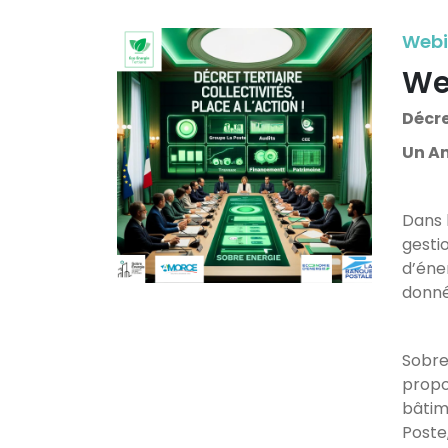
Webi
Web
Décre
Un An
Dans l
gesti
d’éne
donné
Sobre 
propo
bâtim
Poste