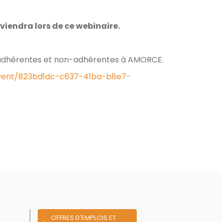
iendra lors de ce webinaire.
es, adhérentes et non-adhérentes à AMORCE.
event/823bd1dc-c637-41ba-b8e7-
OFFRES D'EMPLOIS ET