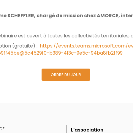
e SCHEFFLER, chargé de mission chez AMORCE, interv
binaire est ouvert à toutes les collectivités territorial
ption (gratuite) :
https://events.teams.microsoft.com/
b9ff45be@5c4529f0-b389-413c-9e5c-94ba8fb2ff99
ORDRE DU JOUR
CE
L'association