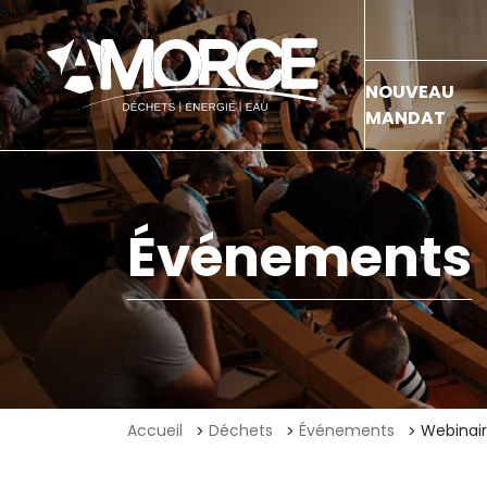
NOUVEAU
MANDAT
Événements
Accueil
Déchets
Événements
Webinair