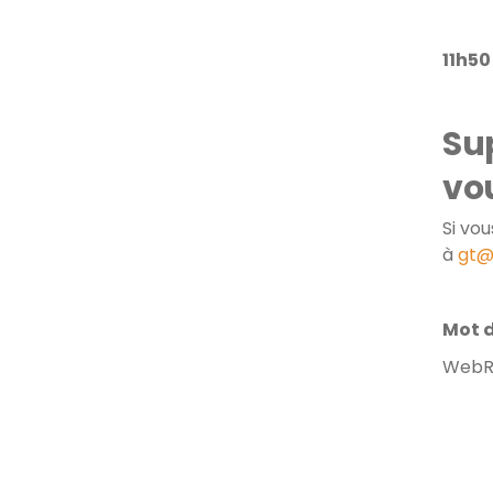
11h50
Sup
vo
Si vo
à
gt@
Mot d
WebR