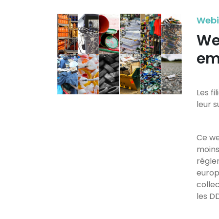
Webin
We
em
Les f
leur s
Ce we
moins 
régle
europ
colle
les D