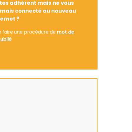
tes adhérent mais ne vous
amais connecté au nouveau
ternet ?
e faire une procédure de
mot de
ublié