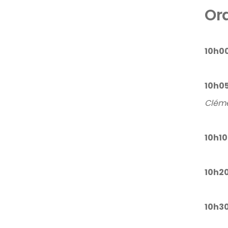
Ord
10h00
10h05
Cléme
10h10
10h20
10h30