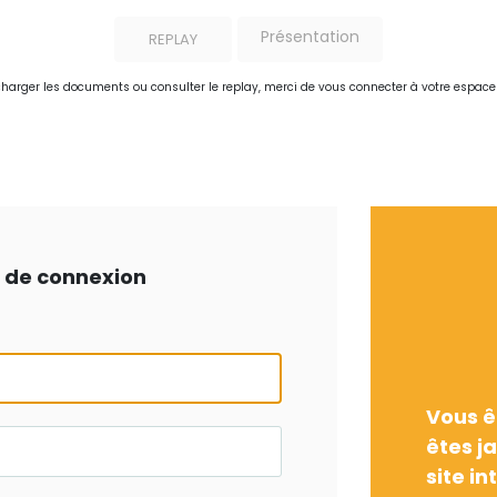
Présentation
REPLAY
charger les documents ou consulter le replay, merci de vous connecter à votre espac
ts de connexion
Vous ê
êtes j
site in