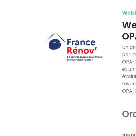
Webin
Web
OP
Un an
périm
OPAH 
et un 
évolu
favor
OPAH/P
Ord
10h00