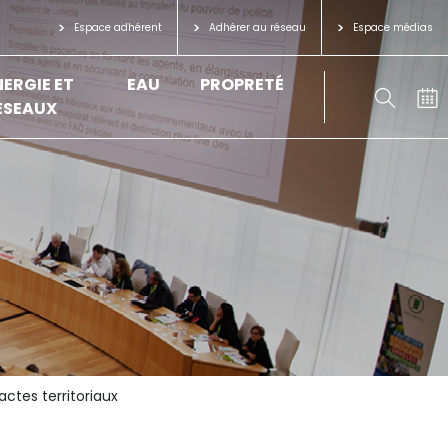
Espace adhérent
Adhérer au réseau
Espace médias
NERGIE ET
EAU
PROPRETÉ
ÉSEAUX
ctes territoriaux