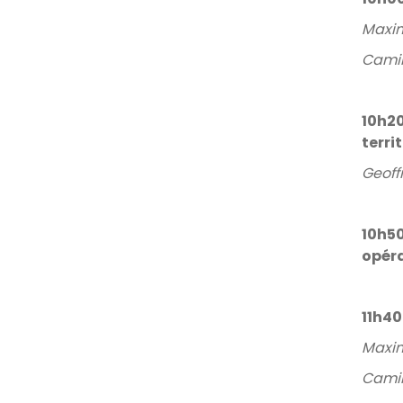
Maxim
Camil
10h20
terri
Geoff
10h50
opéra
11h40
Maxim
Camil