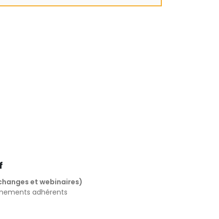
f
changes et webinaires)
ènements adhérents