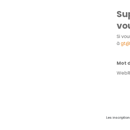
Sup
vo
Si vo
à
gt@
Mot d
WebR
Les inscriptio