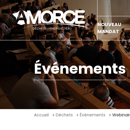
NOUVEAU
MANDAT
Événements
Accueil
Déchets
Événements
Webinair