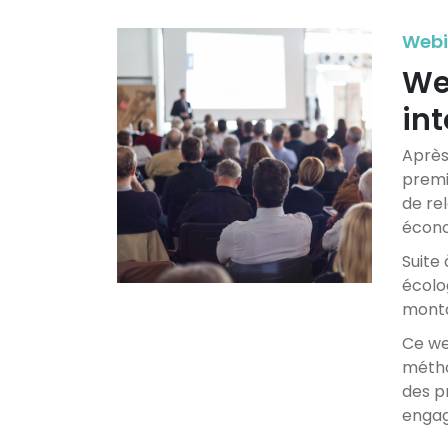
Webi
We
int
Après
premi
de rel
écono
Suite 
écolo
monta
Ce we
métho
des pr
engag