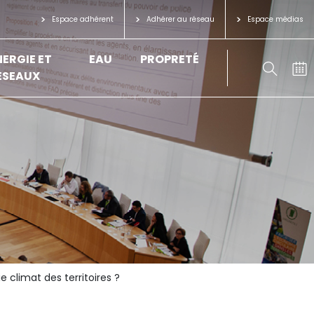
Espace adhérent
Adhérer au réseau
Espace médias
NERGIE ET
EAU
PROPRETÉ
ÉSEAUX
 climat des territoires ?