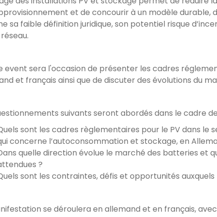
age des installations PV et stockage permet de réduire la 
approvisionnement et de concourir à un modèle durable, d
sa faible définition juridique, son potentiel risque d’ince
 réseau.
de event sera l'occasion de présenter les cadres réglemen
and et français ainsi que de discuter des évolutions du m
uestionnements suivants seront abordés dans le cadre d
Quels sont les cadres règlementaires pour le PV dans le sec
qui concerne l’autoconsommation et stockage, en Allema
Dans quelle direction évolue le marché des batteries et q
attendues ?
Quels sont les contraintes, défis et opportunités auxquels
nifestation se déroulera en allemand et en français, avec 