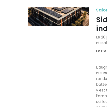
Salon
Sid
ind
Le 20
du sa
Le PV
L’augm
qu’un
rendu
batter
y est
l’ordr
qui l