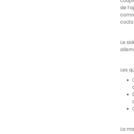
coupl
de l’
comme 
coûts
Le si
allem
Les q
La ma