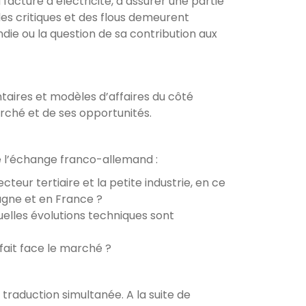
facture d’électricité, d’assurer une partie
es critiques et des flous demeurent
ndie ou la question de sa contribution aux
taires et modèles d’affaires du côté
arché et de ses opportunités.
e l’échange franco-allemand :
teur tertiaire et la petite industrie, en ce
gne et en France ?
uelles évolutions techniques sont
 fait face le marché ?
traduction simultanée. A la suite de