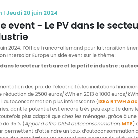
 I Jeudi 20 juin 2024
e event - Le PV dans le secteur
ustrie
 juin 2024, l’Office franco-allemand pour la transition én
lon Intersolar Europe un side event sur le thème :
 dans le secteur tertiaire et la petite industrie : a
entation des prix de l’électricité, les incitations financiè
e réduction de 2500 euros/kWh en 2013 à 1000 euros/kWh
 l’autoconsommation plus intéressante (
ISEA RTWH Aa
ies, dont le potentiel est encore très peu exploité dans le 
 toutefois plus adapté que chez les ménages, grâce à une
e de 95 % (
Appel d’offre CRE4 autoconsommation
,
MTE
) 
eur permettent d’atteindre un taux d’autoconsommation 