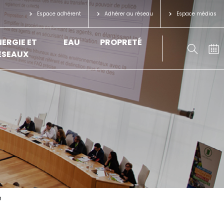
Espace adhérent
Adhérer au réseau
Espace médias
NERGIE ET
EAU
PROPRETÉ
ÉSEAUX
e