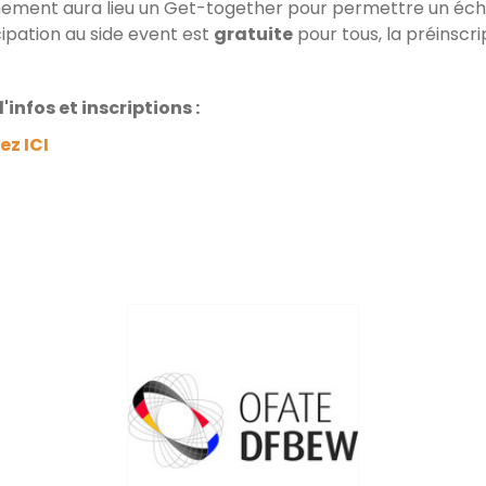
nement aura lieu un Get-together pour permettre un écha
cipation au side event est
gratuite
pour tous, la préinscri
'infos et inscriptions :
ez ICI