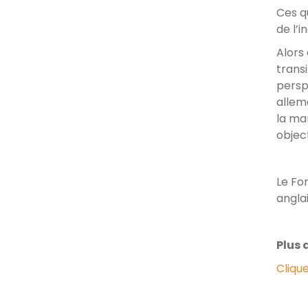
Ces q
de l’i
Alors
transi
persp
allem
la ma
objec
Le Fo
anglai
Plus d
Clique