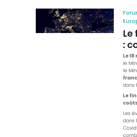
Foru
Euro
Le
: 
Le 18
le Min
le Mi
franc
dans l
Le fi
coûts
Les é
dans 
Covid
combu