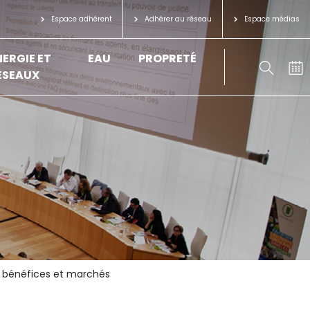
Espace adhérent
Adhérer au réseau
Espace médias
NERGIE ET
EAU
PROPRETÉ
ÉSEAUX
s, bénéfices et marchés