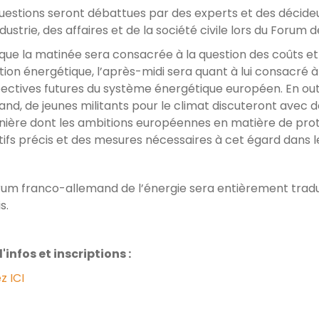
uestions seront débattues par des experts et des décideurs
ndustrie, des affaires et de la société civile lors du Forum
 que la matinée sera consacrée à la question des coûts e
tion énergétique, l’après-midi sera quant à lui consacré à
ectives futures du système énergétique européen. En out
and, de jeunes militants pour le climat discuteront av
nière dont les ambitions européennes en matière de prot
tifs précis et des mesures nécessaires à cet égard dans le
rum franco-allemand de l’énergie sera entièrement tradu
s.
'infos et inscriptions :
z ICI