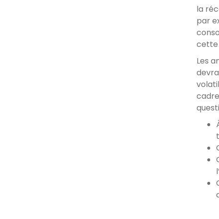
la ré
par e
conso
cette
Les a
devra
volati
cadre
quest