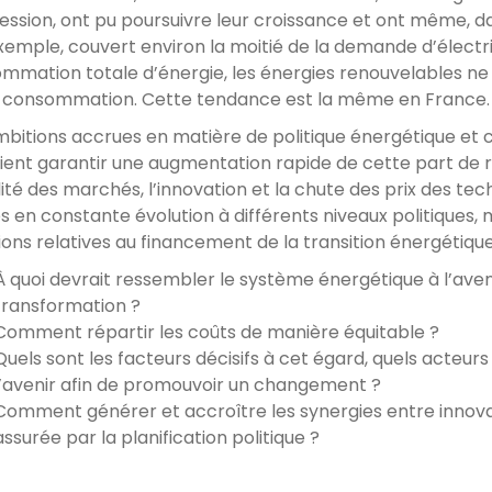
cession, ont pu poursuivre leur croissance et ont même,
xemple, couvert environ la moitié de la demande d’électric
mmation totale d’énergie, les énergies renouvelables ne
 consommation. Cette tendance est la même en France.
mbitions accrues en matière de politique énergétique et 
ient garantir une augmentation rapide de cette part de re
lité des marchés, l’innovation et la chute des prix des tec
s en constante évolution à différents niveaux politiques, 
ions relatives au financement de la transition énergétique
À quoi devrait ressembler le système énergétique à l’av
transformation ?
Comment répartir les coûts de manière équitable ?
Quels sont les facteurs décisifs à cet égard, quels acteurs
l’avenir afin de promouvoir un changement ?
Comment générer et accroître les synergies entre innova
assurée par la planification politique ?