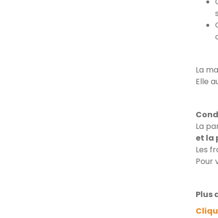
La ma
Elle 
Condi
La pa
et la
Les f
Pour v
Plus d
Cliqu