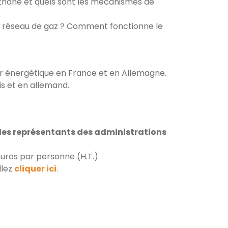
éthane et quels sont les mécanismes de
 le réseau de gaz ? Comment fonctionne le
ur énergétique en France et en Allemagne.
is et en allemand.
 les représentants des administrations
uros par personne (H.T.).
llez
cliquer ici
.