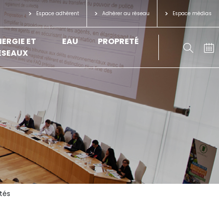
Espace adhérent
Adhérer au réseau
Espace médias
NERGIE ET
EAU
PROPRETÉ
ÉSEAUX
tés