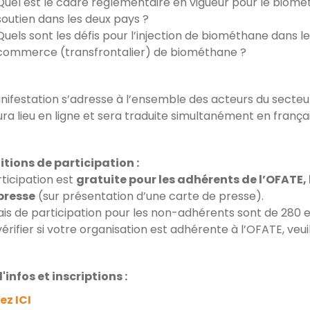
Quel est le cadre règlementaire en vigueur pour le biom
soutien dans les deux pays ?
Quels sont les défis pour l’injection de biométhane dans
commerce (transfrontalier) de biométhane ?
nifestation s’adresse à l’ensemble des acteurs du secte
aura lieu en ligne et sera traduite simultanément en frança
tions de participation :
rticipation est
gratuite pour les adhérents de l’OFATE,
 presse
(sur présentation d’une carte de presse).
rais de participation pour les non-adhérents sont de 280 e
érifier si votre organisation est adhérente à l’OFATE, veui
'infos et inscriptions :
ez ICI