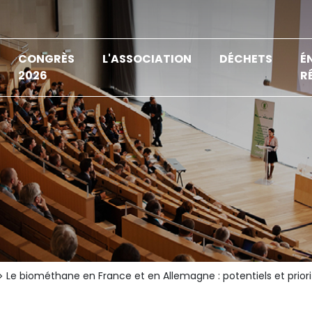
CONGRÈS
L'ASSOCIATION
DÉCHETS
É
2026
R
Le biométhane en France et en Allemagne : potentiels et priori