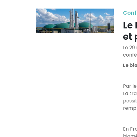
Conf
Le
et 
Le 29
confér
Le bi
Par l
La tr
possi
rempla
En Fr
biomé