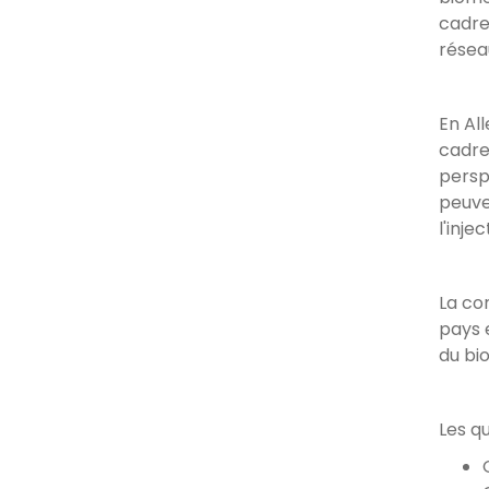
cadre
résea
En Al
cadre
persp
peuve
l'inj
La co
pays 
du bi
Les q