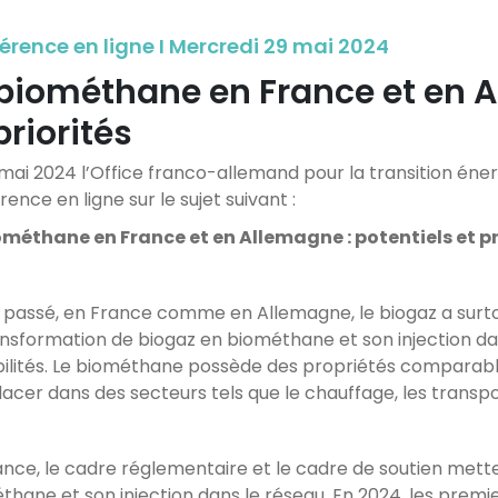
érence en ligne I Mercredi 29 mai 2024
 biométhane en France et en A
priorités
 mai 2024 l’Office franco-allemand pour la transition én
ence en ligne sur le sujet suivant :
ométhane en France et en Allemagne : potentiels et pr
e passé, en France comme en Allemagne, le biogaz a surtout 
ansformation de biogaz en biométhane et son injection da
bilités. Le biométhane possède des propriétés comparable
cer dans des secteurs tels que le chauffage, les transport
ance, le cadre réglementaire et le cadre de soutien mette
thane et son injection dans le réseau. En 2024, les premie