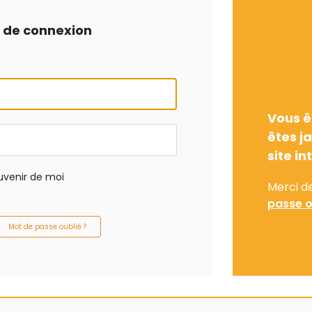
ts de connexion
Vous ê
êtes j
site in
uvenir de moi
Merci d
passe o
Mot de passe oublié ?