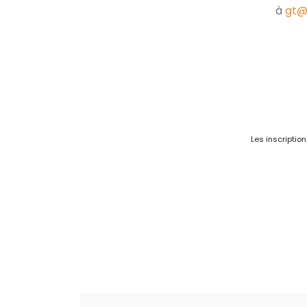
à
gt@
Les inscriptio