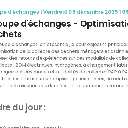
pe d'échanges | Vendredi 05 décembre 2025 | 09h
oupe d'échanges - Optimisatio
chets
oupe d'échanges, en présentiel, a pour objectifs princip
imisation de la collecte des déchets ménagers et assimilés 
ser des retours d'expériences sur des modalités de collec
llecte( BOM électriques, hydrogènes, à chargement latér
changement des modes et modalités de collecte (PAP à PAV,
stion des tournées, du remplissage des bennes, de contrô
s de centralisation des données et de communication incita
re du jour :
 Accueil des participants