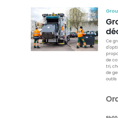
Grou
Gr
dé
Ce gr
d'opt
propo
de co
tri, 
de ge
outil
Ord
9h00-