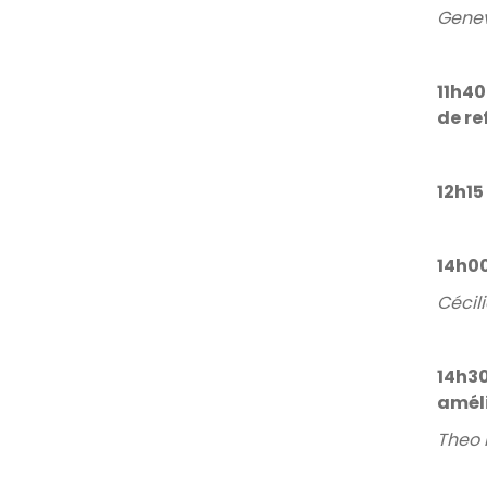
Genev
11h40
de re
12h15
14h00
Cécil
14h30
améli
Theo 