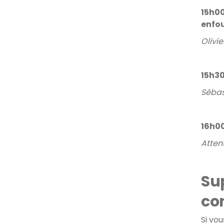
15h00
enfo
Olivi
15h30
Sébas
16h00
Atten
Su
co
Si vo