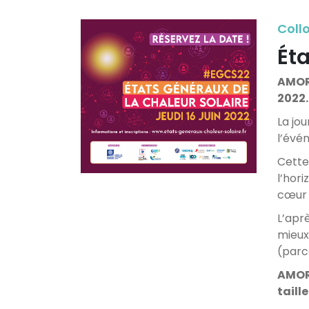
Collo
Ét
AMORC
2022.
La jo
l’évé
Cette
l’hor
cœur 
L’apr
mieux
(parc
AMORC
taill