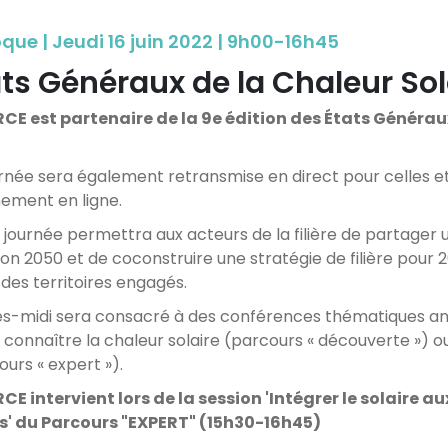
que | Jeudi 16 juin 2022 | 9h00-16h45
ats Généraux de la Chaleur Sol
E est partenaire de la 9e édition des États Généraux d
urnée sera également retransmise en direct pour celles et 
nement en ligne.
 journée permettra aux acteurs de la filière de partager un
izon 2050 et de coconstruire une stratégie de filière pour
des territoires engagés.
ès-midi sera consacré à des conférences thématiques ani
 connaître la chaleur solaire (parcours « découverte ») 
ours « expert »).
E intervient lors de la session 'Intégrer le solaire a
es' du Parcours "EXPERT" (15h30-16h45)