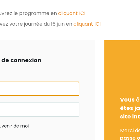
uvrez le programme en
cliquant ICI
vez votre journée du 16 juin en
cliquant ICI
ts de connexion
Vous ê
êtes j
site in
uvenir de moi
Merci d
passe o