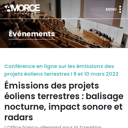
MENU
Événements
Conférence en ligne sur les émissions des
projets éoliens terrestres I 9 et 10 mars 2022
Émissions des projets
éoliens terrestres : balisage
nocturne, impact sonore et
radars
L’Office franco-allemand pour la Transition