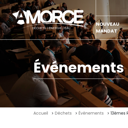
NOUVEAU
MANDAT
Événements
Accueil
Déchets
Événements
13èmes 