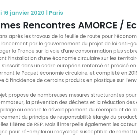
 16 janvier 2020 | Paris
èmes Rencontres AMORCE / E
ans après les travaux de la feuille de route pour l’économ
e lancement par le gouvernement du projet de loi anti-gas
ager la France sur la voie d’une consommation plus sob
ant l’installation d’une économie circulaire sur les territ
t s’inscrit dans un cadre européen renforcé et précisé en 
rnant le Paquet économie circulaire, et complété en 2019 
ve à l’incidence de certains produits en plastique sur l’e
ojet propose de nombreuses mesures structurantes pour l
mmateur, la prévention des déchets et la réduction des e
spillage ou encore le développement du réemploi et de la
rcement du principe de responsabilité élargie du produc
les filières de REP. Mais il interpelle également les acteu
gne pour ré-emploi ou recyclage susceptible de remettre 