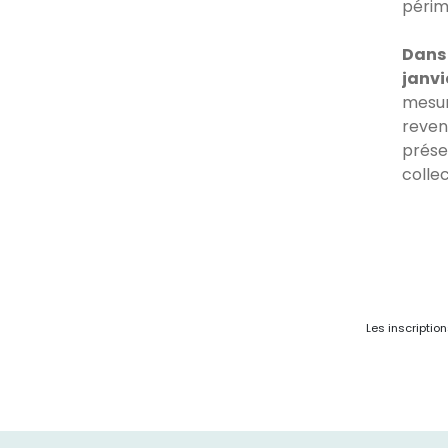
périm
Dans
janvi
mesur
reveni
prése
collec
Les inscriptio