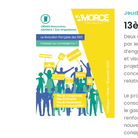
Jeudi
13
Deux 
par l
d’eng
et vis
proje
conce
relati
Le pr
conso
le ga
renfo
nouvel
consi