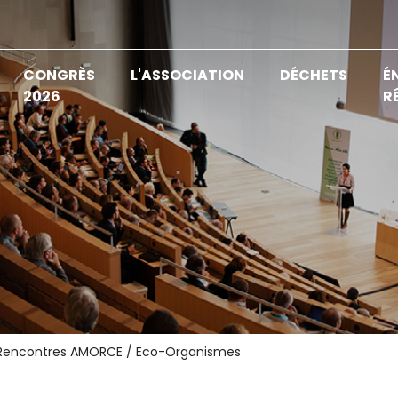
CONGRÈS
L'ASSOCIATION
DÉCHETS
É
2026
R
Rencontres AMORCE / Eco-Organismes