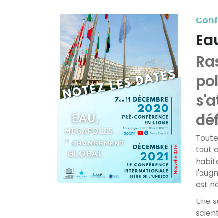
Conf
Ea
Ras
pol
s'a
dé
Toute
tout 
habita
l'aug
est né
Une s
scien