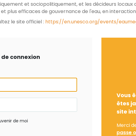
iquement et sociopolitiquement, et les décideurs locaux
s et plus efficaces de gouvernance de l'eau, en interaction
tez le site officiel :
https://en.unesco.org/events/eaum
ts de connexion
Vous ê
êtes j
site in
uvenir de moi
Merci d
passe o