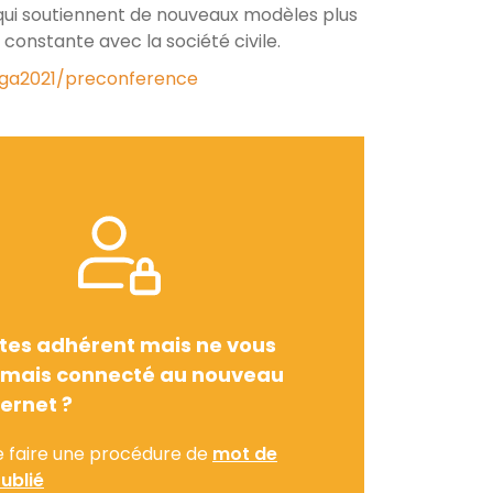
 qui soutiennent de nouveaux modèles plus
 constante avec la société civile.
ega2021/preconference
tes adhérent mais ne vous
amais connecté au nouveau
ternet ?
e faire une procédure de
mot de
ublié