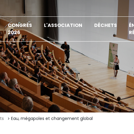
CONGRÈS
L'ASSOCIATION
DÉCHETS
É
2026
R
ts
Eau, mégapoles et changement global