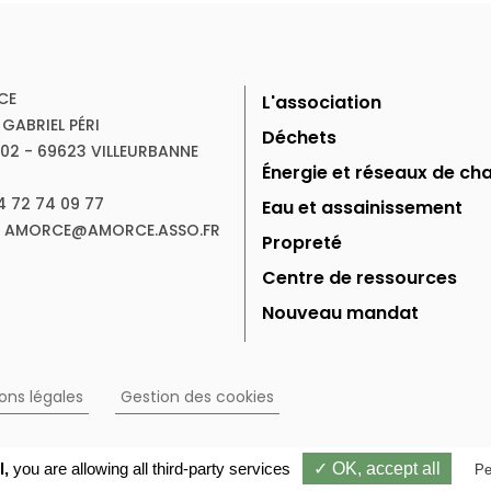
CE
L'association
 GABRIEL PÉRI
Déchets
102 - 69623 VILLEURBANNE
Énergie et réseaux de cha
04 72 74 09 77
Eau et assainissement
 : AMORCE@AMORCE.ASSO.FR
Propreté
Centre de ressources
Nouveau mandat
ons légales
Gestion des cookies
l,
you are allowing all third-party services
✓ OK, accept all
Pe