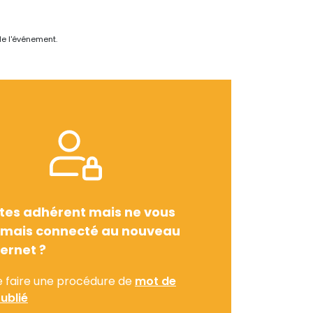
de l'événement.
tes adhérent mais ne vous
amais connecté au nouveau
ternet ?
e faire une procédure de
mot de
ublié