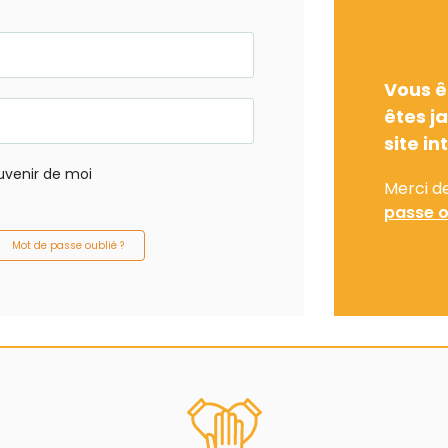
Vous ê
êtes j
site in
uvenir de moi
Merci d
passe o
Mot de passe oublié ?