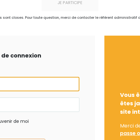
JE PARTICIPE
ns sont closes. Pour toute question, merci de contacter le référent administratif 
ts de connexion
Vous ê
êtes j
site in
uvenir de moi
Merci d
passe o