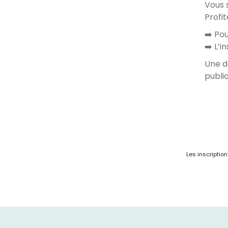
Vous 
Profi
➡️ Pou
➡️ L’i
Une d
publiq
Les inscriptio