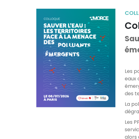
COLLO
Co
Sau
éme
Les p
eaux 
émerg
des t
La pol
dégra
Les P
servi
alors