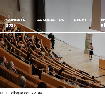
CONGRÈS
L'ASSOCIATION
DÉCHETS
É
2026
R
ts
Colloque eau AMORCE