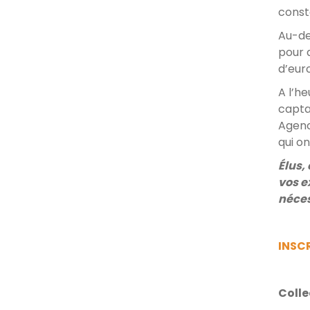
const
Au-de
pour 
d’eur
A l’he
capta
Agenc
qui on
Élus,
vos e
néces
INSC
Colle