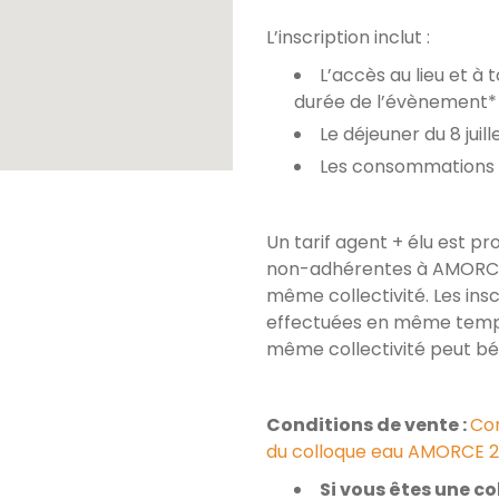
L’inscription inclut :
L’accès au lieu et à
durée de l’évènement*
Le déjeuner du 8 juil
Les consommations d
Un tarif agent + élu est pr
non-adhérentes à AMORCE. 
même collectivité. Les insc
effectuées en même temps a
même collectivité peut bén
Conditions de vente :
Con
du colloque eau AMORCE 
Si vous êtes une col